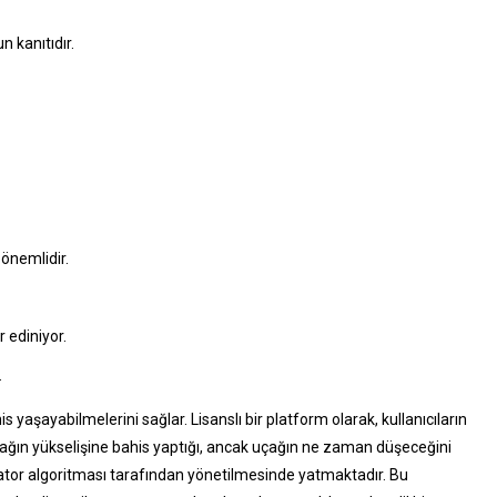
 kanıtıdır.
önemlidir.
 ediniyor.
.
s yaşayabilmelerini sağlar. Lisanslı bir platform olarak, kullanıcıların
r uçağın yükselişine bahis yaptığı, ancak uçağın ne zaman düşeceğini
iator algoritması tarafından yönetilmesinde yatmaktadır. Bu