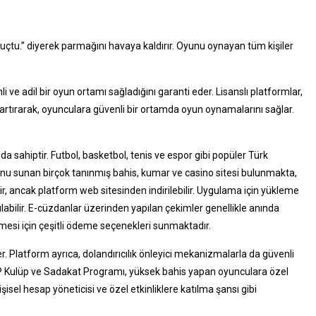
kuş uçtu.” diyerek parmağını havaya kaldırır. Oyunu oynayan tüm kişiler
ve adil bir oyun ortamı sağladığını garanti eder. Lisanslı platformlar,
ini artırarak, oyunculara güvenli bir ortamda oyun oynamalarını sağlar.
a sahiptir. Futbol, basketbol, tenis ve espor gibi popüler Türk
oyunu sunan birçok tanınmış bahis, kumar ve casino sitesi bulunmakta,
ir, ancak platform web sitesinden indirilebilir. Uygulama için yükleme
urulabilir. E-cüzdanlar üzerinden yapılan çekimler genellikle anında
ilmesi için çeşitli ödeme seçenekleri sunmaktadır.
r. Platform ayrıca, dolandırıcılık önleyici mekanizmalarla da güvenli
 VIP Kulüp ve Sadakat Programı, yüksek bahis yapan oyunculara özel
işisel hesap yöneticisi ve özel etkinliklere katılma şansı gibi