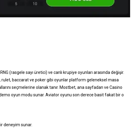
NG (rasgele sayı üretici) ve canlı krupiye oyunları arasında değişir.
k, rulet, baccarat ve poker gibi oyunlar platform geleneksel masa
allarını seçmelerine olanak tanır. Mostbet, ana sayfadan ve Casino
demo oyun modu sunar. Aviator oyunu son derece basit fakat bir o
bir deneyim sunar.