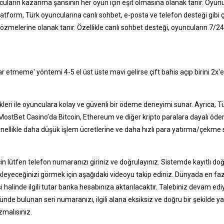
uların kazanma şansının her oyun için eşit olmasına olanak tanır. Oyun
Platform, Türk oyuncularına canlı sohbet, e-posta ve telefon desteği gibi 
 çözmelerine olanak tanır. Özellikle canlı sohbet desteği, oyuncuların 7/2
ar etmeme' yöntemi 4-5 el üst üste mavi gelirse çift bahis açıp birini 2x'
eri ile oyunculara kolay ve güvenli bir ödeme deneyimi sunar. Ayrıca, Tü
ostBet Casino’da Bitcoin, Ethereum ve diğer kripto paralara dayalı öde
nellikle daha düşük işlem ücretlerine ve daha hızlı para yatırma/çekme s
 lütfen telefon numaranızı giriniz ve doğrulayınız. Sistemde kayıtlı do
yükleyeceğinizi görmek için aşağıdaki videoyu takip ediniz. Dünyada en 
i halinde ilgili tutar banka hesabınıza aktarılacaktır. Talebiniz devam edi
zünde bulunan seri numaranızı, ilgili alana eksiksiz ve doğru bir şekilde
zmalısınız.