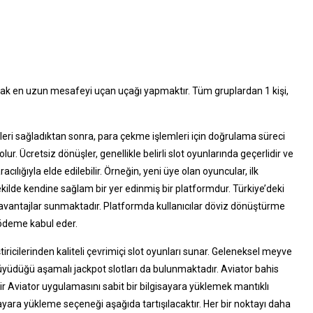
 olarak en uzun mesafeyi uçan uçağı yapmaktır. Tüm gruplardan 1 kişi,
eleri sağladıktan sonra, para çekme işlemleri için doğrulama süreci
r. Ücretsiz dönüşler, genellikle belirli slot oyunlarında geçerlidir ve
ılığıyla elde edilebilir. Örneğin, yeni üye olan oyuncular, ilk
ekilde kendine sağlam bir yer edinmiş bir platformdur. Türkiye’deki
bi avantajlar sunmaktadır. Platformda kullanıcılar döviz dönüştürme
 ödeme kabul eder.
ricilerinden kaliteli çevrimiçi slot oyunları sunar. Geleneksel meyve
 büyüdüğü aşamalı jackpot slotları da bulunmaktadır. Aviator bahis
r Aviator uygulamasını sabit bir bilgisayara yüklemek mantıklı
ara yükleme seçeneği aşağıda tartışılacaktır. Her bir noktayı daha