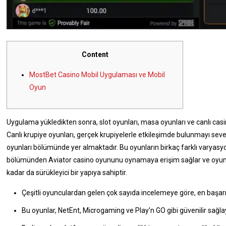
Content
MostBet Casino Mobil Uygulaması ve Mobil
Oyun
Uygulama yükledikten sonra, slot oyunları, masa oyunları ve canlı casin
Canlı krupiye oyunları, gerçek krupiyelerle etkileşimde bulunmayı seve
oyunları bölümünde yer almaktadır. Bu oyunların birkaç farklı varyasy
bölümünden Aviator casino oyununu oynamaya erişim sağlar ve oyuncu
kadar da sürükleyici bir yapıya sahiptir.
Çeşitli oyunculardan gelen çok sayıda incelemeye göre, en başarı
Bu oyunlar, NetEnt, Microgaming ve Play’n GO gibi güvenilir sağl