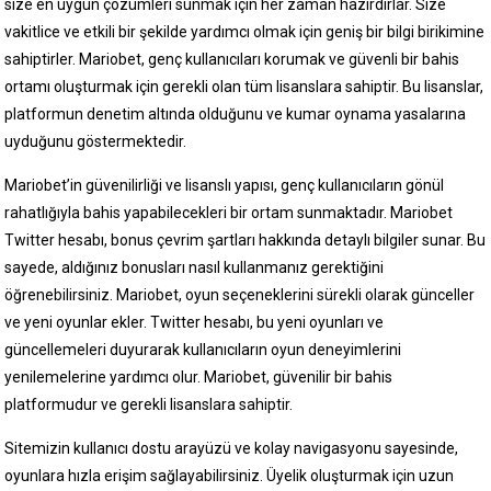
size en uygun çözümleri sunmak için her zaman hazırdırlar. Size
vakitlice ve etkili bir şekilde yardımcı olmak için geniş bir bilgi birikimine
sahiptirler. Mariobet, genç kullanıcıları korumak ve güvenli bir bahis
ortamı oluşturmak için gerekli olan tüm lisanslara sahiptir. Bu lisanslar,
platformun denetim altında olduğunu ve kumar oynama yasalarına
uyduğunu göstermektedir.
Mariobet’in güvenilirliği ve lisanslı yapısı, genç kullanıcıların gönül
rahatlığıyla bahis yapabilecekleri bir ortam sunmaktadır. Mariobet
Twitter hesabı, bonus çevrim şartları hakkında detaylı bilgiler sunar. Bu
sayede, aldığınız bonusları nasıl kullanmanız gerektiğini
öğrenebilirsiniz. Mariobet, oyun seçeneklerini sürekli olarak günceller
ve yeni oyunlar ekler. Twitter hesabı, bu yeni oyunları ve
güncellemeleri duyurarak kullanıcıların oyun deneyimlerini
yenilemelerine yardımcı olur. Mariobet, güvenilir bir bahis
platformudur ve gerekli lisanslara sahiptir.
Sitemizin kullanıcı dostu arayüzü ve kolay navigasyonu sayesinde,
oyunlara hızla erişim sağlayabilirsiniz. Üyelik oluşturmak için uzun