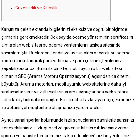
Güvenilirlik ve Kolaylık
Karşınıza gelen ekranda bilgilerinizi eksiksiz ve doğru bir biçimde
girmeniz gerekmektedir. Çok sayıda ödeme yönteminin sertifikasını
almış olan web sitesi bu ödeme yöntemlerini açıkça sitesinde
yayımlamıştır. Bunlardan kendinize uygun olanı seçerek bu ödeme
yöntemini kullanarak para yatırma ve para çekme işlemlerinizi
yapabiliyorsunuz. Bununla birlikte, mobil uyumlu bir web sitesi
olmanın SEO (Arama Motoru Optimizasyonu) açısından da önemi
büyüktür. Arama motorları, mobil uyumlu web sitelerine daha iyi
sıralamalar verir ve kullanıcıların arama sonuçlarında web sitenizi
daha kolay bulmalarını sağlar. Bu da daha fazla ziyaretçi çekmenize
ve potansiyel müşterilere ulaşmanıza yardımcı olur.
Ayrıca sanal sporlar bölümünde hızlı sonuçlanan bahislerle şansınızı
deneyebilirsiniz. Hızlı, güncel ve güvenilir bilgilere ihtiyacınız varsa,
sporda ve bahiste her adımınızı takip edebileceğiniz bir yerdesiniz!