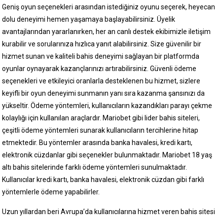
Geniş oyun seçenekleri arasından istediğiniz oyunu seçerek, heyecan
dolu deneyimi hemen yaşamaya başlayabilirsiniz. Üyelik
avantajlarından yararlanırken, her an canlı destek ekibimizle iletişim
kurabilir ve sorularınıza hızlıca yanıt alabilirsiniz. Size güvenilir bir
hizmet sunan ve kaliteli bahis deneyimi sağlayan bir platformda
oyunlar oynayarak kazançlarınızı artırabilirsiniz. Güvenli ödeme
seçenekleri ve etkileyici oranlarla desteklenen bu hizmet, sizlere
keyifli bir oyun deneyimi sunmanın yanı sıra kazanma şansınızı da
yükseltir. Ödeme yöntemleri, kullanıcıların kazandıkları parayı çekme
kolaylığı için kullanılan araçlardır. Mariobet gibi lider bahis siteleri,
çeşitli ödeme yöntemleri sunarak kullanıcıların tercihlerine hitap
etmektedir. Bu yöntemler arasında banka havalesi, kredi kartı,
elektronik cüzdanlar gibi seçenekler bulunmaktadır. Mariobet 18 yaş
altı bahis sitelerinde farklı ödeme yöntemleri sunulmaktadır.
Kullanıcılar kredi kartı, banka havalesi, elektronik cüzdan gibi farklı
yöntemlerle ödeme yapabilirler.
Uzun yıllardan beri Avrupa’da kullanıcılarına hizmet veren bahis sitesi