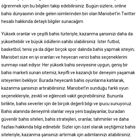
öğrenmek için bu bilgileri takip edebilirsiniz. Bugün sizlere, online
bahis dünyasının önde gelen isimlerinden biri olan Mariobet’in Twitter
hesabı hakkında detaylı bilgiler sunacağım.
Yüksek oranlar ve çeşitli bahis türleriyle, kazanma şansınızı daha da
yükseltebilir ve büyük ödüllerin sahibi olabilirsiniz. İster futbol,
basketbol, tenis ya da diğer birçok spor dalında bahis yapmak isteyin;
Mariobet size en iyi oranları ve heyecan verici bahis seçeneklerini
sunmayı vaat ediyor. Her yüksek bahis seviyesine uygun, geniş bir
bahis marketi sunan sitemiz, keyifli ve kazançlı bir deneyim yaşamak
isteyenleri bekliyor. Burada heyecanlı bahis oyunlarına katılarak,
kazanma şansınızı artırabilirsiniz. Mariobet’in sunduğu farklı oyun
seçenekleriyle, zevkli ve eğlenceli vakit geçirebilirsiniz. Bununla
birlikte, bahis severler için de birçok değerli bilgi ve ipucu sunuyoruz.
Bahis alanında deneyimli olanlar veya yeni başlayanlar, buradan
güvenilir bahis siteleri, bahis stratejileri, oranlar, tahminler ve daha
fazlası hakkında bilgi edinebilir. Sizler için özel olarak seçtiğimiz bahis
siteleriyle, kazanma şansınızı artırmak için adımlarınızı atabilirsiniz.