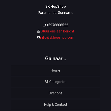
SK HopShop
Paramaribo, Suriname
+5978808522
Stuur ons een bericht
info@skhopshop.com
Ga naar…
Home
All Categories
Over ons
Automotive
Hulp & Contact
Baby & Kids