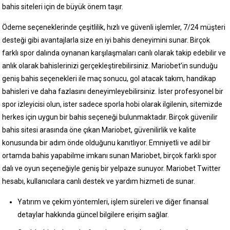
bahis siteleri için de büyük önem taşır.
Ödeme seçeneklerinde çeşitlilik, hızlı ve güvenli işlemler, 7/24 müşteri
desteği gibi avantajlarla size en iyi bahis deneyimini sunar. Birçok
farklı spor dalında oynanan karşılaşmaları canlı olarak takip edebilir ve
anlık olarak bahislerinizi gerçekleştirebilirsiniz. Mariobet’in sunduğu
geniş bahis seçenekleri ile maç sonucu, gol atacak takım, handikap
bahisleri ve daha fazlasını deneyimleyebilirsiniz. İster profesyonel bir
spor izleyicisi olun, ister sadece sporla hobi olarak ilgilenin, sitemizde
herkes için uygun bir bahis seçeneği bulunmaktadır. Birçok güvenilir
bahis sitesi arasında öne çıkan Mariobet, güvenilirlik ve kalite
konusunda bir adım önde olduğunu kanıtlıyor. Emniyetli ve adil bir
ortamda bahis yapabilme imkanı sunan Mariobet, birçok farklı spor
dalı ve oyun seçeneğiyle geniş bir yelpaze sunuyor. Mariobet Twitter
hesabı, kullanıcılara canlı destek ve yardım hizmeti de sunar.
Yatırım ve çekim yöntemleri, işlem süreleri ve diğer finansal
detaylar hakkında güncel bilgilere erişim sağlar.