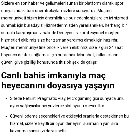
Sizlere en son haber ve gelişmeleri sunan bir platform olarak, spor
dünyasındaki tüm önemli olayları sizlere sunuyoruz. Müşteri
memnuniyeti bizim için önemlidir ve bu nedenle sizlere en iyi hizmeti
sunmak için buradayız. Hizmetlerimizden yararlanırken, herhangi bir
sorunla karşılaşmanız halinde Deneyimli ve profesyonel müşteri
hizmetleri ekibimiz size her zaman yardımcı olmak için hazırdır.
Müşteri memnuniyetine öncelik veren ekibimiz, size 7 gün 24 saat
boyunca destek sağlamak için buradadır. Mariobet, kullanıcıların
güvenliği ve gizliliği konusunda titiz bir şekilde çalışır.
Canlı bahis imkanıyla maç
heyecanını doyasıya yaşayın
Sitede NetEnt, Pragmatic Play, Microgaming gibi dünyaca ünlü
oyun sağlayıcılarının yüzlerce slot oyunu mevcuttur.
Güvenli ödeme seçenekleri ve etkileyici oranlarla desteklenen bu
hizmet, sizlere keyifli bir oyun deneyimi sunmanın yanı sıra
kazanma şansınızı da yükseltir.