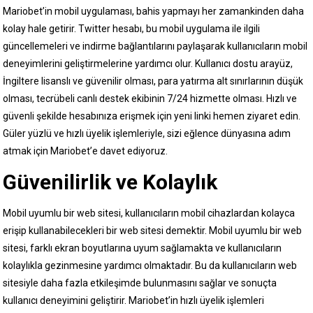
Mariobet’in mobil uygulaması, bahis yapmayı her zamankinden daha
kolay hale getirir. Twitter hesabı, bu mobil uygulama ile ilgili
güncellemeleri ve indirme bağlantılarını paylaşarak kullanıcıların mobil
deneyimlerini geliştirmelerine yardımcı olur. Kullanıcı dostu arayüz,
İngiltere lisanslı ve güvenilir olması, para yatırma alt sınırlarının düşük
olması, tecrübeli canlı destek ekibinin 7/24 hizmette olması. Hızlı ve
güvenli şekilde hesabınıza erişmek için yeni linki hemen ziyaret edin.
Güler yüzlü ve hızlı üyelik işlemleriyle, sizi eğlence dünyasına adım
atmak için Mariobet’e davet ediyoruz.
Güvenilirlik ve Kolaylık
Mobil uyumlu bir web sitesi, kullanıcıların mobil cihazlardan kolayca
erişip kullanabilecekleri bir web sitesi demektir. Mobil uyumlu bir web
sitesi, farklı ekran boyutlarına uyum sağlamakta ve kullanıcıların
kolaylıkla gezinmesine yardımcı olmaktadır. Bu da kullanıcıların web
sitesiyle daha fazla etkileşimde bulunmasını sağlar ve sonuçta
kullanıcı deneyimini geliştirir. Mariobet’in hızlı üyelik işlemleri