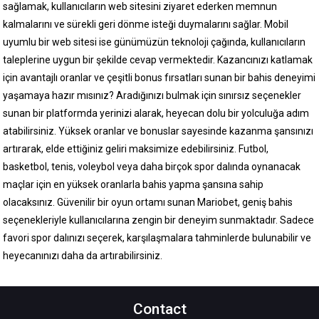
sağlamak, kullanıcıların web sitesini ziyaret ederken memnun
kalmalarını ve sürekli geri dönme isteği duymalarını sağlar. Mobil
uyumlu bir web sitesi ise günümüzün teknoloji çağında, kullanıcıların
taleplerine uygun bir şekilde cevap vermektedir. Kazancınızı katlamak
için avantajlı oranlar ve çeşitli bonus fırsatları sunan bir bahis deneyimi
yaşamaya hazır mısınız? Aradığınızı bulmak için sınırsız seçenekler
sunan bir platformda yerinizi alarak, heyecan dolu bir yolculuğa adım
atabilirsiniz. Yüksek oranlar ve bonuslar sayesinde kazanma şansınızı
artırarak, elde ettiğiniz geliri maksimize edebilirsiniz. Futbol,
basketbol, tenis, voleybol veya daha birçok spor dalında oynanacak
maçlar için en yüksek oranlarla bahis yapma şansına sahip
olacaksınız. Güvenilir bir oyun ortamı sunan Mariobet, geniş bahis
seçenekleriyle kullanıcılarına zengin bir deneyim sunmaktadır. Sadece
favori spor dalınızı seçerek, karşılaşmalara tahminlerde bulunabilir ve
heyecanınızı daha da artırabilirsiniz.
Contact