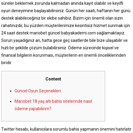
süreler beklemek zorunda kalmadan anında kayıt olabilir ve keyifli
oyun deneyimine başlayabilirsiniz. Günün her saati, haftanın her günü
destek alabileceğiniz bir ekibe sahibiz. Bizim için önemli olan sizin
rahatınızdır, bu yüzden müşterilerimize kesintisiz hizmet sunmak için
24 saat destek mariobet güncel babyakademi.com sağlamaktayız.
Sorun yaşadığınız an, hatta gece geç saatlerde bile bize ulaşabilir ve
hızlı bir şekilde çözüm bulabilirsiniz. Ödeme sürecinde kişisel ve
finansal bilgilerin korunması, müşterilerin en önemli önceliklerinden
biridir.
Content
Güncel Oyun Seçenekleri
Mariobet 18 yaş altı bahis sitelerinde nasıl
ödeme yapabilirim?
Twitter hesabı, kullanıcılara sorumlu bahis yapmanın önemini hatırlatır