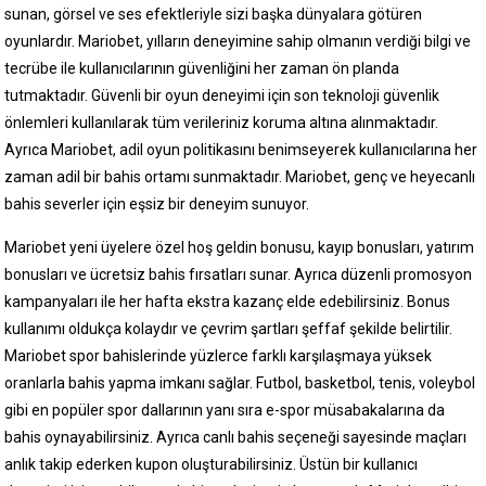
sunan, görsel ve ses efektleriyle sizi başka dünyalara götüren
oyunlardır. Mariobet, yılların deneyimine sahip olmanın verdiği bilgi ve
tecrübe ile kullanıcılarının güvenliğini her zaman ön planda
tutmaktadır. Güvenli bir oyun deneyimi için son teknoloji güvenlik
önlemleri kullanılarak tüm verileriniz koruma altına alınmaktadır.
Ayrıca Mariobet, adil oyun politikasını benimseyerek kullanıcılarına her
zaman adil bir bahis ortamı sunmaktadır. Mariobet, genç ve heyecanlı
bahis severler için eşsiz bir deneyim sunuyor.
Mariobet yeni üyelere özel hoş geldin bonusu, kayıp bonusları, yatırım
bonusları ve ücretsiz bahis fırsatları sunar. Ayrıca düzenli promosyon
kampanyaları ile her hafta ekstra kazanç elde edebilirsiniz. Bonus
kullanımı oldukça kolaydır ve çevrim şartları şeffaf şekilde belirtilir.
Mariobet spor bahislerinde yüzlerce farklı karşılaşmaya yüksek
oranlarla bahis yapma imkanı sağlar. Futbol, basketbol, tenis, voleybol
gibi en popüler spor dallarının yanı sıra e-spor müsabakalarına da
bahis oynayabilirsiniz. Ayrıca canlı bahis seçeneği sayesinde maçları
anlık takip ederken kupon oluşturabilirsiniz. Üstün bir kullanıcı