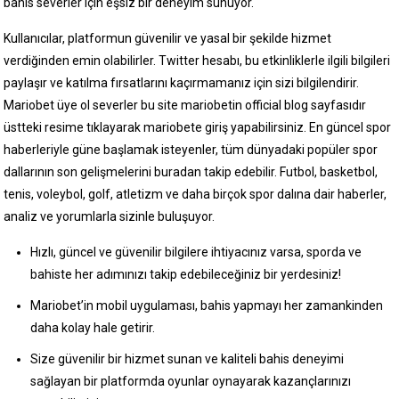
bahis severler için eşsiz bir deneyim sunuyor.
Kullanıcılar, platformun güvenilir ve yasal bir şekilde hizmet
verdiğinden emin olabilirler. Twitter hesabı, bu etkinliklerle ilgili bilgileri
paylaşır ve katılma fırsatlarını kaçırmamanız için sizi bilgilendirir.
Mariobet üye ol severler bu site mariobetin official blog sayfasıdır
üstteki resime tıklayarak mariobete giriş yapabilirsiniz. En güncel spor
haberleriyle güne başlamak isteyenler, tüm dünyadaki popüler spor
dallarının son gelişmelerini buradan takip edebilir. Futbol, basketbol,
tenis, voleybol, golf, atletizm ve daha birçok spor dalına dair haberler,
analiz ve yorumlarla sizinle buluşuyor.
Hızlı, güncel ve güvenilir bilgilere ihtiyacınız varsa, sporda ve
bahiste her adımınızı takip edebileceğiniz bir yerdesiniz!
Mariobet’in mobil uygulaması, bahis yapmayı her zamankinden
daha kolay hale getirir.
Size güvenilir bir hizmet sunan ve kaliteli bahis deneyimi
sağlayan bir platformda oyunlar oynayarak kazançlarınızı