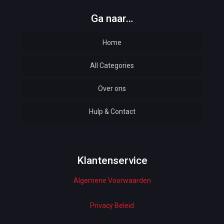
Ga naar…
Home
All Categories
Over ons
Automotive
Hulp & Contact
Baby & Kids
Bottoms & Underwear
Woman Dresses
Klantenservice
Algemene Voorwaarden
Electronics
Home Decor
Privacy Beleid