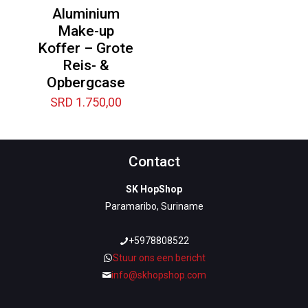
Aluminium
Make-up
Koffer – Grote
Reis- &
Opbergcase
SRD
1.750,00
Contact
SK HopShop
Paramaribo, Suriname
+5978808522
Stuur ons een bericht
info@skhopshop.com