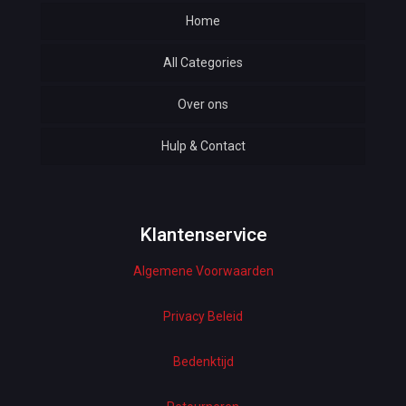
Home
All Categories
Over ons
Automotive
Hulp & Contact
Baby & Kids
Bottoms & Underwear
Woman Dresses
Klantenservice
Algemene Voorwaarden
Electronics
Home Decor
Privacy Beleid
Hardware
Bedenktijd
Kitchen