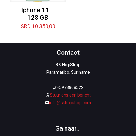
Iphone 11 –
128 GB
SRD
10.350,00
Contact
SK HopShop
Paramaribo, Suriname
+5978808522
Stuur ons een bericht
info@skhopshop.com
Ga naar…