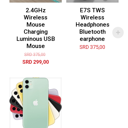
2.4GHz
E7S TWS
Wireless
Wireless
Mouse
Headphones
Charging
Bluetooth
Luminous USB
earphone
Mouse
SRD
375,00
Original
SRD
375,00
price
Current
SRD
299,00
was:
price
SRD 375,00.
is:
SRD 299,00.