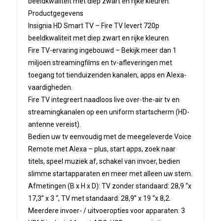
beeldkwaliteit met diep zwart en rijke kleuren.
Fire
Productgegevens
TV
Insignia HD Smart TV – Fire TV levert 720p
quantity
beeldkwaliteit met diep zwart en rijke kleuren.
Fire TV-ervaring ingebouwd – Bekijk meer dan 1
miljoen streamingfilms en tv-afleveringen met
toegang tot tienduizenden kanalen, apps en Alexa-
vaardigheden.
Fire TV integreert naadloos live over-the-air tv en
streamingkanalen op een uniform startscherm (HD-
antenne vereist).
Bedien uw tv eenvoudig met de meegeleverde Voice
Remote met Alexa – plus, start apps, zoek naar
titels, speel muziek af, schakel van invoer, bedien
slimme startapparaten en meer met alleen uw stem.
Afmetingen (B x H x D): TV zonder standaard: 28,9 “x
17,3” x 3 “, TV met standaard: 28,9” x 19 “x 8,2.
Meerdere invoer- / uitvoeropties voor apparaten: 3