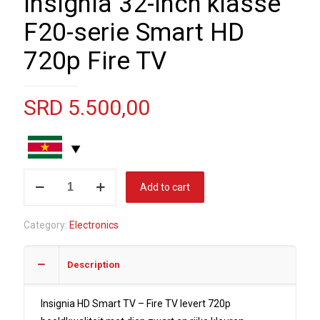
Insignia 32-inch klasse
F20-serie Smart HD
720p Fire TV
SRD
5.500,00
Insignia
Add to cart
32-
inch
Category:
Electronics
klasse
F20-
Description
serie
Smart
HD
Insignia HD Smart TV – Fire TV levert 720p
720p