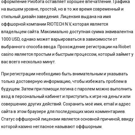
оформление Риобэта оставляет хорошее впечатление. Графика
на высшем уровне, простой, но в то же время современный и
стильный дизайн заведения. Лицензия выдана на имя
оффшорной компании RIOTECH N.V, которая является
владельцем сайта. Максимально доступная сумма эквивалентна
1000 USD, однако может варьироваться в зависимости от
выбранного способа ввода. Прохождение регистрации на Riobet
casino является простым и быстрым процессом, который займет у
вас всего несколько минут.
При регистрации необходимо быть внимательным и указывать
только достоверную информацию, чтобы избежать проблем в
будущем. Затем при помощи логина с паролем можно выполнить
вход в персональный кабинет и приступить к игре на деньги или
совершению других действий. Сохранить моё имя, email и адрес
сайта в этом браузере для последующих моих комментариев.
Статус оффшорной лицензии является основной причиной, ввиду
которой казино негласное называют оффшорным.