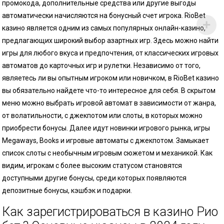
промокода, дополнительные средства или другие выгоды
автоматически начисляются на бонусный счет игрока. RioBet
казино является одним из самых популярных онлайн-казино,
предлагающих широкий выбор азартных игр. Здесь можно найти
игры для любого вкуса и предпочтения, от классических игровых
автоматов до карточных игр и рулетки. Независимо от того,
являетесь ли вы опытным игроком или новичком, в RioBet казино
вы обязательно найдете что-то интересное для себя. В скрытом
меню можно выбрать игровой автомат в зависимости от жанра,
от волатильности, с джекпотом или слоты, в которых можно
приобрести бонусы. Далее идут новинки игрового рынка, игры
Megaways, Books и игровые автоматы с джекпотом. Замыкает
список слоты с необычным игровым сюжетом и механикой. Как
видим, игрокам с более высоким статусом становятся
доступными другие бонусы, среди которых появляются
депозитные бонусы, кэшбэк и подарки.
Как зарегистрироваться в казино Рио