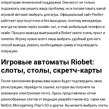
операторам технической поддержки. Они могут не только
подсказать как решить вашу проблему, но и посоветовать какой
игровой автомат выбрать для игры. Официальный сайт Риобет
работает круглосуточно и без выходных, поэтому менеджеры
всегда на связи через онлайн-чат, e-mail, мобильный телефон и
скайп. Процесс вывода выигрышей в Riobet casino очень прост и
понятен. Игроку нужно всего лишь выбрать удобный для него
способ вывода, указать необходимую сумму и подтвердить
операцию.
Игровые автоматы Riobet:
слоты, столы, скретч-карты
После заполнения формы вам нужно будет подтвердить свою
регистрацию, перейдя по ссылке, которую вы получите на
указанную электронную почту. Здесь представлены сотни
разнообразных слотов от ведущих разработчиков игр, таких как
NetEnt, Microgaming, Play’n GO и других. Вы можете выбрать слоты