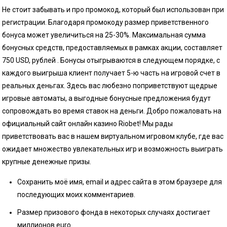
Не стоит забывать и про промокод, который был использован при
регистрации. Благодаря промокоду размер приветственного
бонуса может увеличиться на 25-30%. Максимальная сумма
бонусных средств, предоставляемых в рамках акции, составляет
750 USD, рублей . Бонусы отыгрываются в следующем порядке, с
каждого выигрыша клиент получает 5-ю часть на игровой счет в
реальных деньгах. Здесь вас любезно поприветствуют щедрые
игровые автоматы, а выгодные бонусные предложения будут
сопровождать во время ставок на деньги. Добро пожаловать на
официальный сайт онлайн казино Riobet! Мы рады
приветствовать вас в нашем виртуальном игровом клубе, где вас
ожидает множество увлекательных игр и возможность выиграть
крупные денежные призы.
Сохранить моё имя, email и адрес сайта в этом браузере для
последующих моих комментариев.
Размер призового фонда в некоторых случаях достигает
миллионов euro.