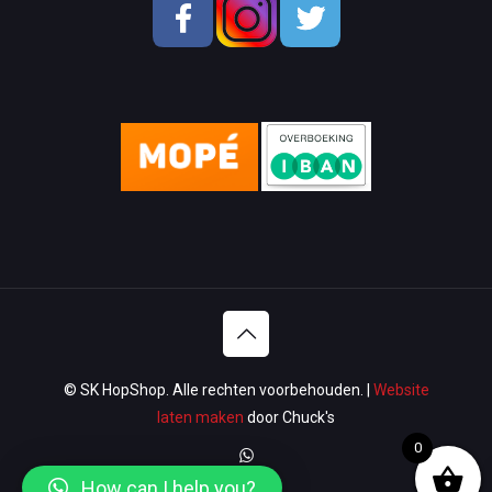
School & OfficeSupplies
Men Shoes
Lady Shoes
Appliances
Wallets & Bags
Watches & Glasses
Washroom
Lawn & Garden
© SK HopShop. Alle rechten voorbehouden. |
Website
Luggage & Travel
laten maken
door Chuck's
0
Women Handbags / Wallet
How can I help you?