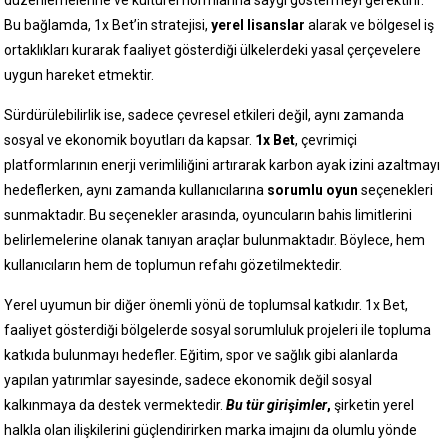
düzenlemelerine ve kültürel normlarına saygı göstermeyi gerektirir.
Bu bağlamda, 1x Bet’in stratejisi,
yerel lisanslar
alarak ve bölgesel iş
ortaklıkları kurarak faaliyet gösterdiği ülkelerdeki yasal çerçevelere
uygun hareket etmektir.
Sürdürülebilirlik ise, sadece çevresel etkileri değil, aynı zamanda
sosyal ve ekonomik boyutları da kapsar.
1x Bet
, çevrimiçi
platformlarının enerji verimliliğini artırarak karbon ayak izini azaltmayı
hedeflerken, aynı zamanda kullanıcılarına
sorumlu oyun
seçenekleri
sunmaktadır. Bu seçenekler arasında, oyuncuların bahis limitlerini
belirlemelerine olanak tanıyan araçlar bulunmaktadır. Böylece, hem
kullanıcıların hem de toplumun refahı gözetilmektedir.
Yerel uyumun bir diğer önemli yönü de toplumsal katkıdır. 1x Bet,
faaliyet gösterdiği bölgelerde sosyal sorumluluk projeleri ile topluma
katkıda bulunmayı hedefler. Eğitim, spor ve sağlık gibi alanlarda
yapılan yatırımlar sayesinde, sadece ekonomik değil sosyal
kalkınmaya da destek vermektedir.
Bu tür girişimler
,
şirketin yerel
halkla olan ilişkilerini güçlendirirken marka imajını da olumlu yönde