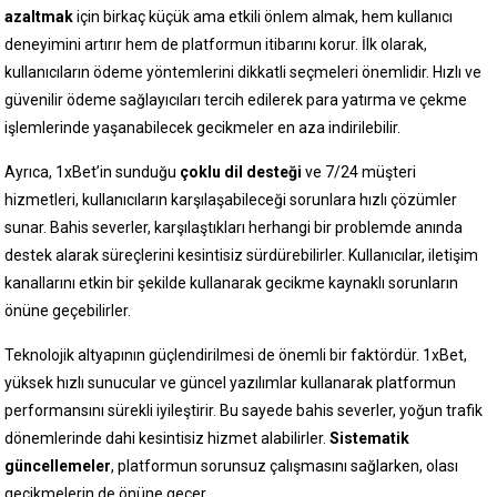
azaltmak
için birkaç küçük ama etkili önlem almak, hem kullanıcı
deneyimini artırır hem de platformun itibarını korur. İlk olarak,
kullanıcıların ödeme yöntemlerini dikkatli seçmeleri önemlidir. Hızlı ve
güvenilir ödeme sağlayıcıları tercih edilerek para yatırma ve çekme
işlemlerinde yaşanabilecek gecikmeler en aza indirilebilir.
Ayrıca, 1xBet’in sunduğu
çoklu dil desteği
ve 7/24 müşteri
hizmetleri, kullanıcıların karşılaşabileceği sorunlara hızlı çözümler
sunar. Bahis severler, karşılaştıkları herhangi bir problemde anında
destek alarak süreçlerini kesintisiz sürdürebilirler. Kullanıcılar, iletişim
kanallarını etkin bir şekilde kullanarak gecikme kaynaklı sorunların
önüne geçebilirler.
Teknolojik altyapının güçlendirilmesi de önemli bir faktördür. 1xBet,
yüksek hızlı sunucular ve güncel yazılımlar kullanarak platformun
performansını sürekli iyileştirir. Bu sayede bahis severler, yoğun trafik
dönemlerinde dahi kesintisiz hizmet alabilirler.
Sistematik
güncellemeler
, platformun sorunsuz çalışmasını sağlarken, olası
gecikmelerin de önüne geçer.