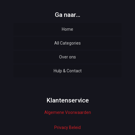
Ga naar…
Home
All Categories
Over ons
Automotive
Hulp & Contact
Baby & Kids
Bottoms & Underwear
Woman Dresses
Klantenservice
Algemene Voorwaarden
Electronics
Home Decor
Privacy Beleid