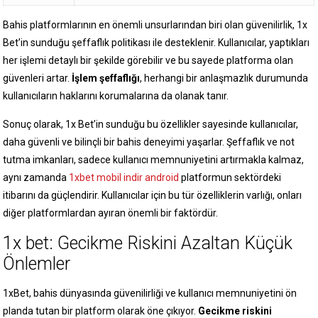
Bahis platformlarının en önemli unsurlarından biri olan güvenilirlik, 1x
Bet’in sunduğu şeffaflık politikası ile desteklenir. Kullanıcılar, yaptıkları
her işlemi detaylı bir şekilde görebilir ve bu sayede platforma olan
güvenleri artar.
İşlem şeffaflığı
, herhangi bir anlaşmazlık durumunda
kullanıcıların haklarını korumalarına da olanak tanır.
Sonuç olarak, 1x Bet’in sunduğu bu özellikler sayesinde kullanıcılar,
daha güvenli ve bilinçli bir bahis deneyimi yaşarlar. Şeffaflık ve not
tutma imkanları, sadece kullanıcı memnuniyetini artırmakla kalmaz,
aynı zamanda
1xbet mobil indir android
platformun sektördeki
itibarını da güçlendirir. Kullanıcılar için bu tür özelliklerin varlığı, onları
diğer platformlardan ayıran önemli bir faktördür.
1x bet: Gecikme Riskini Azaltan Küçük
Önlemler
1xBet, bahis dünyasında güvenilirliği ve kullanıcı memnuniyetini ön
planda tutan bir platform olarak öne çıkıyor.
Gecikme riskini