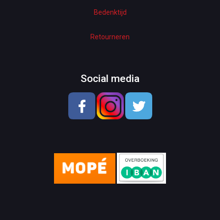
Hardware
Bedenktijd
Kitchen
Retourneren
Pet Accessories
Beauty & Health
Social media
School & OfficeSupplies
Men Shoes
Lady Shoes
Appliances
Wallets & Bags
Watches & Glasses