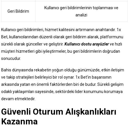
Kullanıcı geri bildirimlerinin toplanması ve
Geri Bildirim
analizi
Kullanıcı geri bildirimleri, hizmet kalitesini artırmanın anahtarıdır. 1x
Bet, kullanıcılarından düzenli olarak geri bildirim alarak, platformunu
sürekli olarak günceller ve geliştirir.
Kullanıcı dostu arayüzler
ve hızlı
müşteri hizmetleri gibi iyileştirmeler, bu geri bildirimlerin doğrudan
sonucudur.
Bahis dünyasında rekabetin yoğun olduğu günümüzde, etkin iletişim
ve takip stratejileri belirleyici bir rol oynar. 1x Bet’in başarısının
arkasında yatan en önemli faktörlerden biri de budur. Sürekli gelişim
odaklı yaklaşımları sayesinde, sektördeki lider konumunu korumaya
devam etmektedir.
Güvenli Oturum Alışkanlıkları
Kazanma