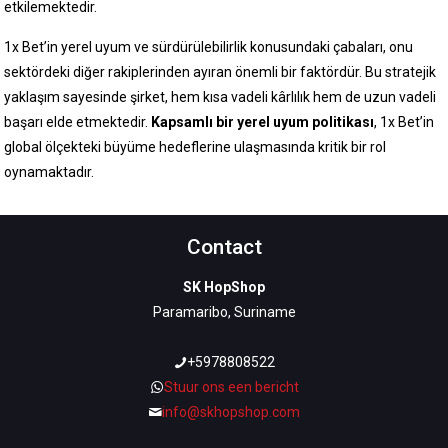
etkilemektedir.
1x Bet’in yerel uyum ve sürdürülebilirlik konusundaki çabaları, onu
sektördeki diğer rakiplerinden ayıran önemli bir faktördür. Bu stratejik
yaklaşım sayesinde şirket, hem kısa vadeli kârlılık hem de uzun vadeli
başarı elde etmektedir.
Kapsamlı bir yerel uyum politikası
, 1x Bet’in
global ölçekteki büyüme hedeflerine ulaşmasında kritik bir rol
oynamaktadır.
Contact
SK HopShop
Paramaribo, Suriname
+5978808522
Stuur ons een bericht
info@skhopshop.com