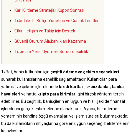
Önlemler
Kârı Kilitleme Stratejisi: Kupon Sonrası
1xbet ile TL Bütçe Yönetimi ve Günlük Limitler
Etkin İletişim ve Takip için Destek
Güvenli Oturum Alışkanlıkları Kazanma
1x bet ile Yerel Uyum ve Sürdürülebilirlik
1xBet, bahis tutkunları için
çeşitli ödeme ve çekim seçenekleri
sunarak kullanıcılarına esneklik sağlamaktadır. Kullanıcılar, para
yatırma ve çekme işlemlerinde
kredi kartları
,
e-cüzdanlar
,
banka
havaleleri
ve hatta
kripto para birimleri
gibi birçok yöntemi tercih
edebilirler. Bu çeşitlilik, bahisçilerin en uygun ve hızlı şekilde finansal
işlemlerini gerçekleştirmelerine olanak tanır. Ayrıca, her ödeme
yönteminin kendine özgü avantajları ve işlem süreleri bulunmaktadır;
bu da kullanıcıların ihtiyaçlarına göre en uygun seçeneği belirlemelerini
kolaylaştırır.