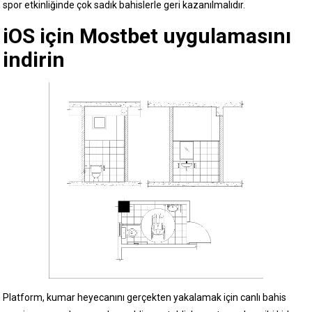
spor etkinliğinde çok sadık bahislerle geri kazanılmalıdır.
iOS için Mostbet uygulamasını
indirin
Platform, kumar heyecanını gerçekten yakalamak için canlı bahis