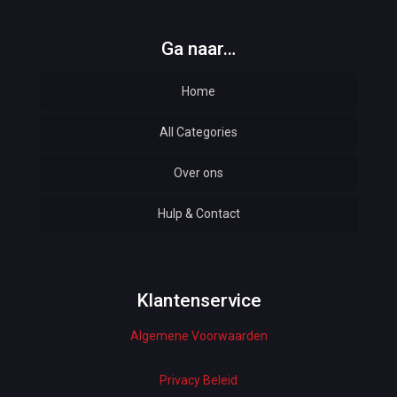
Ga naar…
Home
All Categories
Over ons
Automotive
Hulp & Contact
Baby & Kids
Bottoms & Underwear
Woman Dresses
Klantenservice
Algemene Voorwaarden
Electronics
Home Decor
Privacy Beleid