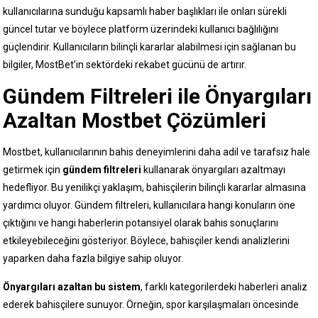
kullanıcılarına sunduğu kapsamlı haber başlıkları ile onları sürekli
güncel tutar ve böylece platform üzerindeki kullanıcı bağlılığını
güçlendirir. Kullanıcıların bilinçli kararlar alabilmesi için sağlanan bu
bilgiler, MostBet’in sektördeki rekabet gücünü de artırır.
Gündem Filtreleri ile Önyargıları
Azaltan Mostbet Çözümleri
Mostbet, kullanıcılarının bahis deneyimlerini daha adil ve tarafsız hale
getirmek için
gündem filtreleri
kullanarak önyargıları azaltmayı
hedefliyor. Bu yenilikçi yaklaşım, bahisçilerin bilinçli kararlar almasına
yardımcı oluyor. Gündem filtreleri, kullanıcılara hangi konuların öne
çıktığını ve hangi haberlerin potansiyel olarak bahis sonuçlarını
etkileyebileceğini gösteriyor. Böylece, bahisçiler kendi analizlerini
yaparken daha fazla bilgiye sahip oluyor.
Önyargıları azaltan bu sistem
, farklı kategorilerdeki haberleri analiz
ederek bahisçilere sunuyor. Örneğin, spor karşılaşmaları öncesinde