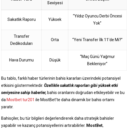
Seviyesi
“Yıldız Oyuncu Derbi Öncesi
Sakatlık Raporu
Yüksek
Yok”
Transfer
Orta
“Yeni Transfer İlk 11’de Mi?”
Dedikoduları
“Maç Günü Yağmur
Hava Durumu
Düşük
Bekleniyor”
Bu tablo, farklı haber türlerinin bahis kararları üzerindeki potansiyel
etkisini göstermektedir.
Özellikle sakatlık raporları gibi yüksek etki
seviyesine sahip haberler,
bahis oranlarını doğrudan etkileyebilir ve bu
da
Mostbet tur201
ile MostBet’te daha dinamik bir bahis ortamı
yaratır.
Bahisçiler, bu tür bilgileri değerlendirerek daha stratejik bahisler
yapabilir ve kazanç potansiyellerini artırabilirler.
MostBet
,