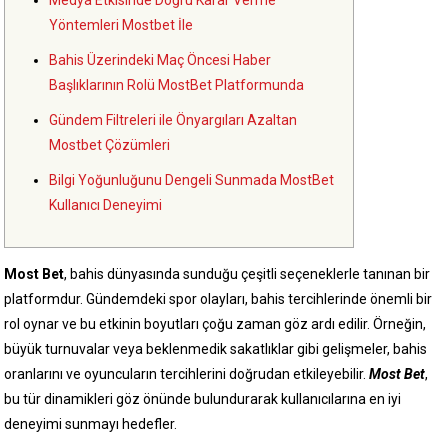
Medya Etkisinde Doğru Karar Verme
Yöntemleri Mostbet İle
Bahis Üzerindeki Maç Öncesi Haber
Başlıklarının Rolü MostBet Platformunda
Gündem Filtreleri ile Önyargıları Azaltan
Mostbet Çözümleri
Bilgi Yoğunluğunu Dengeli Sunmada MostBet
Kullanıcı Deneyimi
Most Bet
, bahis dünyasında sunduğu çeşitli seçeneklerle tanınan bir
platformdur. Gündemdeki spor olayları, bahis tercihlerinde önemli bir
rol oynar ve bu etkinin boyutları çoğu zaman göz ardı edilir. Örneğin,
büyük turnuvalar veya beklenmedik sakatlıklar gibi gelişmeler, bahis
oranlarını ve oyuncuların tercihlerini doğrudan etkileyebilir.
Most Bet
,
bu tür dinamikleri göz önünde bulundurarak kullanıcılarına en iyi
deneyimi sunmayı hedefler.