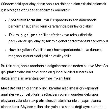
Gündemdeki spor olaylarının bahis tercihlerine olan etkisini anlamak
için birkaç faktörü değerlendirmek önemlidir:
Sporcunun form durumu
: Bir sporcunun son dönemdeki
performansı, bahisçilerin kararlarında belirleyici olabilir.
Takım içi gelişmeler
: Transferler veya teknik direktör
değişiklikleri gibi olaylar, takımın genel performansını etkileyebilir.
Hava koşulları
: Özellikle açık hava sporlarında, hava durumu
maç sonuçlarını ciddi şekilde etkileyebilir.
Bu faktörler, bahis oranlarının dalgalanmasına neden olur ve
Most Bet
gibi platformlar, kullanıcılarına en güncel bilgileri sunarak bu
dalgalanmaları avantaja çevirme imkanı tanır.
Most Bet
, kullanıcılarının bilinçli kararlar alabilmesi için kapsamlı
analizler ve güncel bilgiler sağlar. Bahisçilerin gündemdeki spor
olaylarını yakından takip etmeleri, stratejik hamleler yapmalarına
olanak tanır. Böylece kullanıcılar, yalnızca şansa değil aynı zamanda