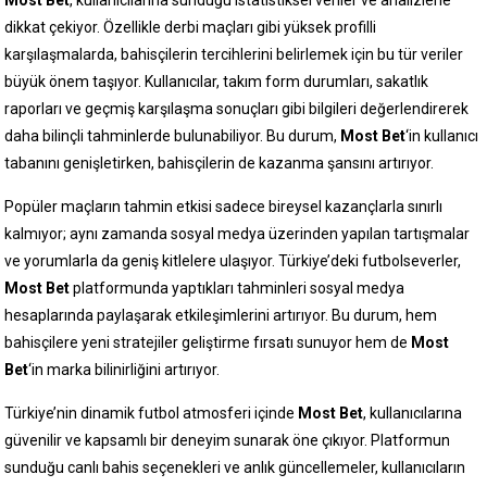
Most Bet
, kullanıcılarına sunduğu istatistiksel veriler ve analizlerle
dikkat çekiyor. Özellikle derbi maçları gibi yüksek profilli
karşılaşmalarda, bahisçilerin tercihlerini belirlemek için bu tür veriler
büyük önem taşıyor. Kullanıcılar, takım form durumları, sakatlık
raporları ve geçmiş karşılaşma sonuçları gibi bilgileri değerlendirerek
daha bilinçli tahminlerde bulunabiliyor. Bu durum,
Most Bet
‘in kullanıcı
tabanını genişletirken, bahisçilerin de kazanma şansını artırıyor.
Popüler maçların tahmin etkisi sadece bireysel kazançlarla sınırlı
kalmıyor; aynı zamanda sosyal medya üzerinden yapılan tartışmalar
ve yorumlarla da geniş kitlelere ulaşıyor. Türkiye’deki futbolseverler,
Most Bet
platformunda yaptıkları tahminleri sosyal medya
hesaplarında paylaşarak etkileşimlerini artırıyor. Bu durum, hem
bahisçilere yeni stratejiler geliştirme fırsatı sunuyor hem de
Most
Bet
‘in marka bilinirliğini artırıyor.
Türkiye’nin dinamik futbol atmosferi içinde
Most Bet
, kullanıcılarına
güvenilir ve kapsamlı bir deneyim sunarak öne çıkıyor. Platformun
sunduğu canlı bahis seçenekleri ve anlık güncellemeler, kullanıcıların