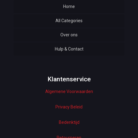
Home
All Categories
Over ons
Automotive
Hulp & Contact
Baby & Kids
Bottoms & Underwear
Woman Dresses
Klantenservice
Algemene Voorwaarden
Electronics
Home Decor
Privacy Beleid
Hardware
Bedenktijd
Kitchen
Retourneren