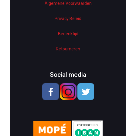
Algemene Voorwaarden
Electronics
Home Decor
Privacy Beleid
Hardware
Bedenktijd
Kitchen
Retourneren
Pet Accessories
Beauty & Health
Social media
School & OfficeSupplies
Men Shoes
Lady Shoes
Appliances