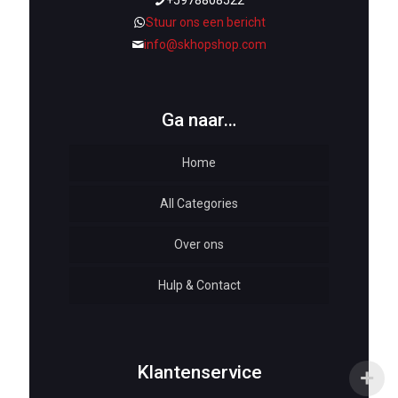
+5978808522
Stuur ons een bericht
info@skhopshop.com
Ga naar…
Home
All Categories
Over ons
Automotive
Hulp & Contact
Baby & Kids
Bottoms & Underwear
Woman Dresses
Klantenservice