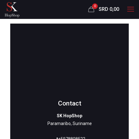
0
SRD 0,00
Most bet sportfogadás
kezdőknek Hungary
felhasználóknak<div
id="toc"
style="background:
#f9f9f2;border: 1px solid
#aaa;display:
Contact
SK HopShop
Paramaribo, Suriname