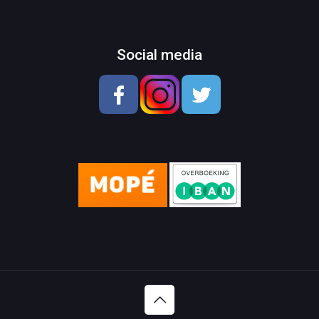
Pet Accessories
Beauty & Health
Social media
School & OfficeSupplies
Men Shoes
Lady Shoes
Appliances
Wallets & Bags
Watches & Glasses
Washroom
Lawn & Garden