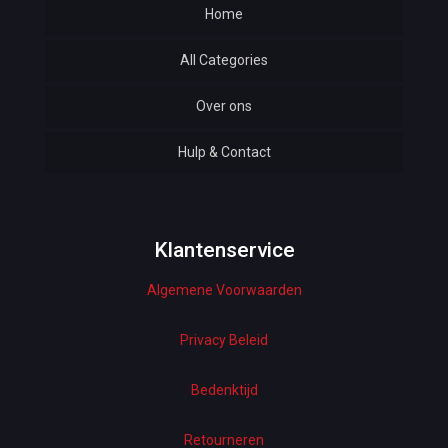
Home
All Categories
Over ons
Automotive
Hulp & Contact
Baby & Kids
Bottoms & Underwear
Woman Dresses
Klantenservice
Algemene Voorwaarden
Electronics
Home Decor
Privacy Beleid
Hardware
Bedenktijd
Kitchen
Retourneren