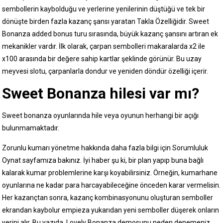
sembollerin kaybolduğu ve yerlerine yenilerinin düştüğü ve tek bir
dönüşte birden fazla kazanç şansı yaratan Takla Özelliğidir. Sweet
Bonanza added bonus turu sırasında, büyük kazanç şansını artıran ek
mekanikler vardır. İlk olarak, çarpan sembolleri makaralarda x2 ile
x100 arasında bir değere sahip kartlar şeklinde görünür. Bu uzay
meyvesi slotu, çarpanlarla dondur ve yeniden döndür özelliği içerir.
Sweet Bonanza hilesi var mı?
Sweet bonanza oyunlarında hile veya oyunun herhangi bir açığı
bulunmamaktadır.
Zorunlu kumarı yönetme hakkında daha fazla bilgi için Sorumluluk
Oynat sayfamıza bakınız. İyi haber şu ki, bir plan yapıp buna bağlı
kalarak kumar problemlerine karşı koyabilirsiniz. Örneğin, kumarhane
oyunlarına ne kadar para harcayabileceğine önceden karar vermelisin.
Her kazançtan sonra, kazanç kombinasyonunu oluşturan semboller
ekrandan kaybolur empieza yukarıdan yeni semboller düşerek onların
yerini alır. Bu yazıda, Lovely Bonanza demosunu neden denemeniz