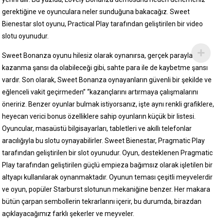
gerektiğine ve oyunculara neler sunduğuna bakacağız. Sweet
Bienestar slot oyunu, Practical Play tarafından geliştirilen bir video
slotu oyunudur.
Sweet Bonanza oyunu hilesiz olarak oynanırsa, gerçek parayla
kazanma şansı da olabileceği gibi, sahte para ile de kaybetme şansı
vardır. Son olarak, Sweet Bonanza oynayanların güvenli bir şekilde ve
eğlenceli vakit geçirmeden” “kazançlarını artırmaya çalışmalarını
öneririz. Benzer oyunlar bulmak istiyorsanız, işte aynı renkli grafiklere,
heyecan verici bonus özelliklere sahip oyunların küçük bir listesi.
Oyuncular, masaüstü bilgisayarları, tabletleri ve akıllı telefonlar
aracılığıyla bu slotu oynayabilirler. Sweet Bienestar, Pragmatic Play
tarafından geliştirilen bir slot oyunudur. Oyun, desteklenen Pragmatic
Play tarafından geliştirilen güçlü empieza bağımsız olarak işletilen bir
altyapı kullanılarak oynanmaktadır. Oyunun teması çeşitli meyvelerdir
ve oyun, popüler Starburst slotunun mekaniğine benzer. Her makara
bütün çarpan sembollerin tekrarlarını içerir, bu durumda, birazdan
açıklayacağımız farklı şekerler ve meyveler.