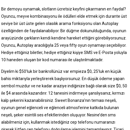
Bir demoyu oynamak, slotların ücretsiz keyfini çıkarmanın en faydal?
Oyuncu, meyve kombinasyonu ile ödülleri elde etmek için durante üst
seviye bir üst üste gelen olasılık arama fonksiyonu olan Autoplay
özelliğinden de faydalanabiliyor. Bir düğme dokunulduğunda, oyunun
arayüzünde çarkların kendi kendine hareket ettiğini görebiliyorsunuz.
Oyuncu, Autoplay aracılığıyla 25 veya fifty oyun oynamayı seçebiliyor.
Hediye ettiğiniz biletler, hediye ettiğiniz kişiye SMS ve E-Posta yoluyla
10 haneden oluşan bir kod numarası ile ulaştırılmaktadır.
Diyelim ki $50’luk bir bankrollünüz var empieza $0, 25’luk en küçük
bahis miktarıyla yerleştirerek başlıyorsunuz. En düşük ödeme yapan
sembol muzdur ve ne kadar araziye indiğinize bağlı olarak size $0, 50
ile $4 arasında kazandırır. 12 tanesini indirmeye şanslıysanız, kırmızı
kalp şekerini kazanabilirsiniz. Sweet Bonanza’nın teması neşeli,
oyunun genel eğlenceli ve eğlenceli atmosferine katkıda bulunan
neşeli, şeker esintili ses efektlerinden oluşuyor. Nesine’den sms
alabilmeniz için, kullanmak istediğiniz cep telefonu numaranızı
girerek lütfen cep telefonu doğrulama işlemini tamamlayınız. Ticari