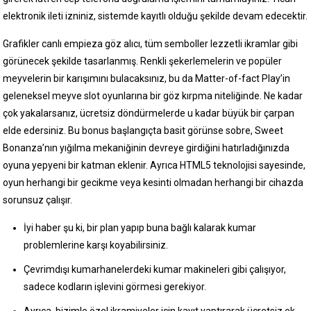
elektronik ileti izniniz, sistemde kayıtlı olduğu şekilde devam edecektir.
Grafikler canlı empieza göz alıcı, tüm semboller lezzetli ikramlar gibi
görünecek şekilde tasarlanmış. Renkli şekerlemelerin ve popüler
meyvelerin bir karışımını bulacaksınız, bu da Matter-of-fact Play’in
geleneksel meyve slot oyunlarına bir göz kırpma niteliğinde. Ne kadar
çok yakalarsanız, ücretsiz döndürmelerde u kadar büyük bir çarpan
elde edersiniz. Bu bonus başlangıçta basit görünse sobre, Sweet
Bonanza’nın yığılma mekaniğinin devreye girdiğini hatırladığınızda
oyuna yepyeni bir katman eklenir. Ayrıca HTML5 teknolojisi sayesinde,
oyun herhangi bir gecikme veya kesinti olmadan herhangi bir cihazda
sorunsuz çalışır.
İyi haber şu ki, bir plan yapıp buna bağlı kalarak kumar
problemlerine karşı koyabilirsiniz.
Çevrimdışı kumarhanelerdeki kumar makineleri gibi çalışıyor,
sadece kodların işlevini görmesi gerekiyor.
Ayrıca, bizimle özel ikramiyeler için kayıt yaptırarak ücretsiz ek