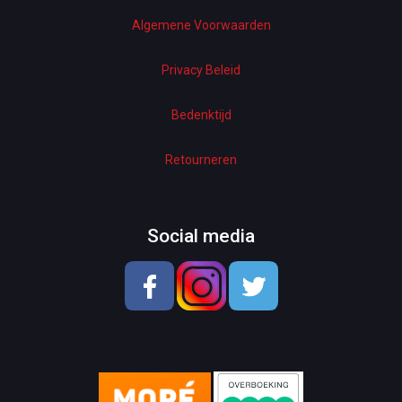
Algemene Voorwaarden
Electronics
Home Decor
Privacy Beleid
Hardware
Bedenktijd
Kitchen
Retourneren
Pet Accessories
Beauty & Health
Social media
School & OfficeSupplies
Men Shoes
Lady Shoes
Appliances