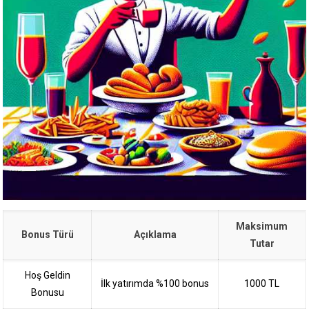
Maksimum
Bonus Türü
Açıklama
Tutar
Hoş Geldin
İlk yatırımda %100 bonus
1000 TL
Bonusu