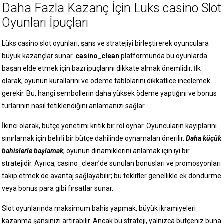
Daha Fazla Kazanç İçin Luks casino Slot
Oyunları İpuçları
Lüks casino slot oyunları, şans ve stratejiyi birleştirerek oyunculara
büyük kazançlar sunar.
casino_clean
platformunda bu oyunlarda
başarı elde etmek için bazı ipuçlarını dikkate almak önemlidir. İlk
olarak, oyunun kurallarını ve ödeme tablolarını dikkatlice incelemek
gerekir. Bu, hangi sembollerin daha yüksek ödeme yaptığını ve bonus
turlarının nasıl tetiklendiğini anlamanızı sağlar.
İkinci olarak, bütçe yönetimi kritik bir rol oynar. Oyuncuların kayıplarını
sınırlamak için belirli bir bütçe dahilinde oynamaları önerilir.
Daha küçük
bahislerle başlamak
, oyunun dinamiklerini anlamak için iyi bir
stratejidir. Ayrıca, casino_clean’de sunulan bonusları ve promosyonları
takip etmek de avantaj sağlayabilir; bu teklifler genellikle ek döndürme
veya bonus para gibi fırsatlar sunar.
Slot oyunlarında maksimum bahis yapmak, büyük ikramiyeleri
kazanma şansınızı artırabilir. Ancak bu strateji, yalnızca bütçeniz buna