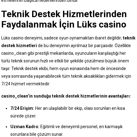
etmelerinin başlıca nedenlerinden biridir.
Teknik Destek Hizmetlerinden
Faydalanmak İçin Lüks casino
Lüks casino deneyimi, sadece oyun oynamaktan ibaret değildir;
teknik
destek hizmetleri
de bu deneyimin ayrılmaz bir parçasıdır. Özellikle
casino_clean gibi prestijli mekanlarda, oyuncuların karşılaştığı her
türlü teknik sorunun hızlı ve etkili bir şekilde çözülmesi büyük önem
taşır. Teknik destek ekibi, hem oyun esnasında hem de öncesinde
veya sonrasında yaşanabilecek tüm teknik aksaklıkları gidermek için
7/24 hizmet vermektedir.
casino_clean’in sunduğu teknik destek hizmetlerinin avantajları:
7/24 Erişim:
Her an ulaşılabilir bir ekip, olası sorunları en kısa
sürede çözer.
Uzman Kadro:
Eğitimli ve deneyimli personel, en karmaşık
sorunlara bile çözüm sunar.