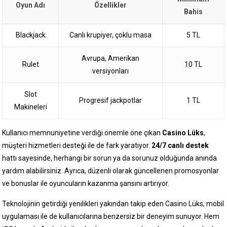
Oyun Adı
Özellikler
Bahis
Blackjack
Canlı krupiyer, çoklu masa
5 TL
Avrupa, Amerikan
Rulet
10 TL
versiyonları
Slot
Progresif jackpotlar
1 TL
Makineleri
Kullanıcı memnuniyetine verdiği önemle öne çıkan
Casino Lüks
,
müşteri hizmetleri desteği ile de fark yaratıyor.
24/7 canlı destek
hattı sayesinde, herhangi bir sorun ya da sorunuz olduğunda anında
yardım alabilirsiniz. Ayrıca, düzenli olarak güncellenen promosyonlar
ve bonuslar ile oyuncuların kazanma şansını artırıyor.
Teknolojinin getirdiği yenilikleri yakından takip eden Casino Lüks, mobil
uygulaması ile de kullanıcılarına benzersiz bir deneyim sunuyor. Hem