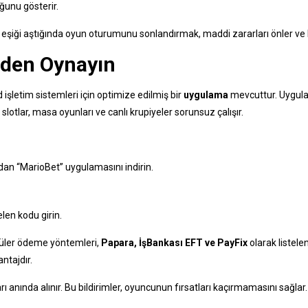
unu gösterir.
ir eşiği aştığında oyun oturumunu sonlandırmak, maddi zararları önler ve k
erden Oynayın
 işletim sistemleri için optimize edilmiş bir
uygulama
mevcuttur. Uygula
lotlar, masa oyunları ve canlı krupiyeler sorunsuz çalışır.
an “MarioBet” uygulamasını indirin.
len kodu girin.
püler ödeme yöntemleri,
Papara, İşBankası EFT ve PayFix
olarak listele
antajdır.
ı anında alınır. Bu bildirimler, oyuncunun fırsatları kaçırmamasını sağl