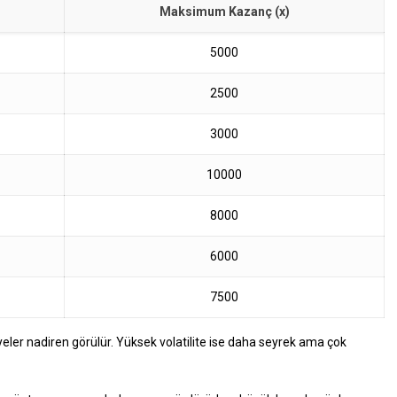
Maksimum Kazanç (x)
5000
2500
3000
10000
8000
6000
7500
yeler nadiren görülür. Yüksek volatilite ise daha seyrek ama çok