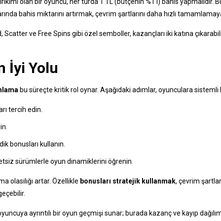
irikimi olan bir oyuncu, her turda 1 TL (bütçenin %1’i) bahis yapmalıdır
nda bahis miktarını artırmak, çevrim şartlarını daha hızlı tamamlamaya
ld, Scatter ve Free Spins gibi özel semboller, kazançları iki katına çıkarab
 İyi Yolu
anlama
bu süreçte kritik rol oynar. Aşağıdaki adımlar, oyunculara sistemli
ı tercih edin.
in.
ik bonusları kullanın.
siz sürümlerle oyun dinamiklerini öğrenin.
olasılığı artar. Özellikle
bonusları stratejik kullanmak
, çevrim şartl
eçebilir.
yuncuya ayrıntılı bir oyun geçmişi sunar; burada kazanç ve kayıp dağılımlar