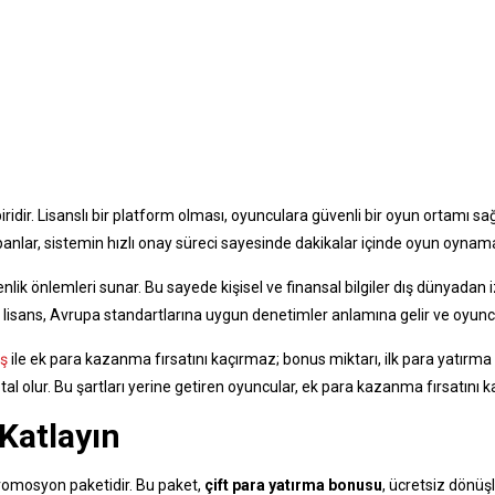
idir. Lisanslı bir platform olması, oyunculara güvenli bir oyun ortamı sa
panlar, sistemin hızlı onay süreci sayesinde dakikalar içinde oyun oynama
nlik önlemleri sunar. Bu sayede kişisel ve finansal bilgiler dış dünyadan 
Bu lisans, Avrupa standartlarına uygun denetimler anlamına gelir ve oyunc
iş
ile ek para kazanma fırsatını kaçırmaz; bonus miktarı, ilk para yatırma 
ptal olur. Bu şartları yerine getiren oyuncular, ek para kazanma fırsatını 
 Katlayın
promosyon paketidir. Bu paket,
çift para yatırma bonusu
, ücretsiz dönüş