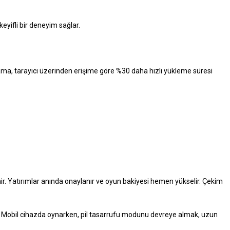
eyifli bir deneyim sağlar.
ma, tarayıcı üzerinden erişime göre %30 daha hızlı yükleme süresi
nir. Yatırımlar anında onaylanır ve oyun bakiyesi hemen yükselir. Çekim
ar. Mobil cihazda oynarken, pil tasarrufu modunu devreye almak, uzun