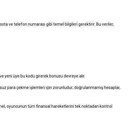
 ve telefon numarası gibi temel bilgileri gerektirir. Bu veriler,
ve yeni üye bu kodu girerek bonusu devreye alır.
unsuz para çekme işlemleri için zorunludur; doğrulanmamış hesaplar,
nel, oyuncunun tüm finansal hareketlerini tek noktadan kontrol