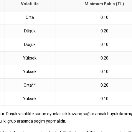
Volatilite
Minimum Bahis (TL)
Orta
0.10
Düşük
0.20
Düşük
0.10
Yüksek
0.20
Yüksek
0.10
Orta**
0.20
Yüksek
0.10
dür. Düşük volatilite sunan oyunlar, sık kazanç sağlar ancak büyük ikrami
u iki grup arasında seçim yapmalıdır.