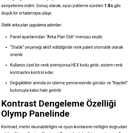
seviyelerine indirir. Sonuç olarak, oyun yükleme süreleri
1.8 s
gibi
düşük bir ortalamaya ulaşır.
Statik arka plan uygulama adımları
Panel ayarlarından “Arka Plan Stili” menüsü seçilir.
“Statik” seçeneği aktif edildiğinde renk paleti otomatik olarak
önerilir.
Kullanıcı özel bir renk isteniyorsa HEX kodu girilir; sistem renk
kontrastını kontrol eder.
Değişiklikler anında ön izleme penceresinde görülür ve “Kaydet”
butonuyla kalıcı hale getirilir.
Kontrast Dengeleme Özelliği
Olymp Panelinde
Kontrast, metin okunabilirliğini ve oyun ikonlarının netliğini doğrudan