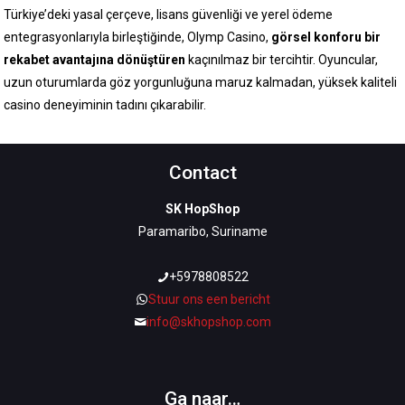
Türkiye’deki yasal çerçeve, lisans güvenliği ve yerel ödeme
entegrasyonlarıyla birleştiğinde, Olymp Casino,
görsel konforu bir
rekabet avantajına dönüştüren
kaçınılmaz bir tercihtir. Oyuncular,
uzun oturumlarda göz yorgunluğuna maruz kalmadan, yüksek kaliteli
casino deneyiminin tadını çıkarabilir.
Contact
SK HopShop
Paramaribo, Suriname
+5978808522
Stuur ons een bericht
info@skhopshop.com
Ga naar…