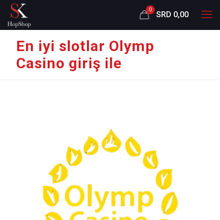
0
SRD 0,00
En iyi slotlar Olymp
Casino giriş ile