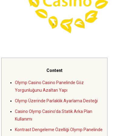
Content
Olymp Casino Casino Panelinde Göz
Yorgunluğunu Azaltan Yapı
Olymp Üzerinde Parlaklık Ayarlama Desteği
Casino Olymp Casino’da Statik Arka Plan
Kullanımı
Kontrast Dengeleme Özelliği Olymp Panelinde