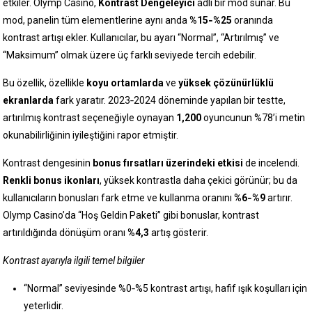
etkiler. Olymp Casino,
Kontrast Dengeleyici
adlı bir mod sunar. Bu
mod, panelin tüm elementlerine aynı anda
%15‑%25
oranında
kontrast artışı ekler. Kullanıcılar, bu ayarı “Normal”, “Artırılmış” ve
“Maksimum” olmak üzere üç farklı seviyede tercih edebilir.
Bu özellik, özellikle
koyu ortamlarda
ve
yüksek çözünürlüklü
ekranlarda
fark yaratır. 2023‑2024 döneminde yapılan bir testte,
artırılmış kontrast seçeneğiyle oynayan
1,200
oyuncunun %78’i metin
okunabilirliğinin iyileştiğini rapor etmiştir.
Kontrast dengesinin
bonus fırsatları üzerindeki etkisi
de incelendi.
Renkli bonus ikonları
, yüksek kontrastla daha çekici görünür; bu da
kullanıcıların bonusları fark etme ve kullanma oranını
%6‑%9
artırır.
Olymp Casino’da “Hoş Geldin Paketi” gibi bonuslar, kontrast
artırıldığında dönüşüm oranı
%4,3
artış gösterir.
Kontrast ayarıyla ilgili temel bilgiler
“Normal” seviyesinde %0‑%5 kontrast artışı, hafif ışık koşulları için
yeterlidir.