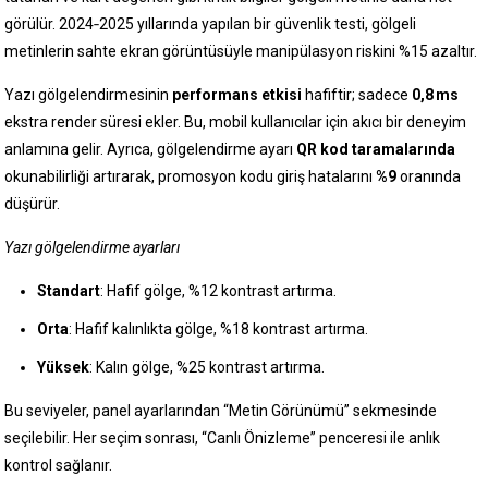
görülür. 2024‑2025 yıllarında yapılan bir güvenlik testi, gölgeli
metinlerin sahte ekran görüntüsüyle manipülasyon riskini %15 azaltır.
Yazı gölgelendirmesinin
performans etkisi
hafiftir; sadece
0,8 ms
ekstra render süresi ekler. Bu, mobil kullanıcılar için akıcı bir deneyim
anlamına gelir. Ayrıca, gölgelendirme ayarı
QR kod taramalarında
okunabilirliği artırarak, promosyon kodu giriş hatalarını
%9
oranında
düşürür.
Yazı gölgelendirme ayarları
Standart
: Hafif gölge, %12 kontrast artırma.
Orta
: Hafif kalınlıkta gölge, %18 kontrast artırma.
Yüksek
: Kalın gölge, %25 kontrast artırma.
Bu seviyeler, panel ayarlarından “Metin Görünümü” sekmesinde
seçilebilir. Her seçim sonrası, “Canlı Önizleme” penceresi ile anlık
kontrol sağlanır.