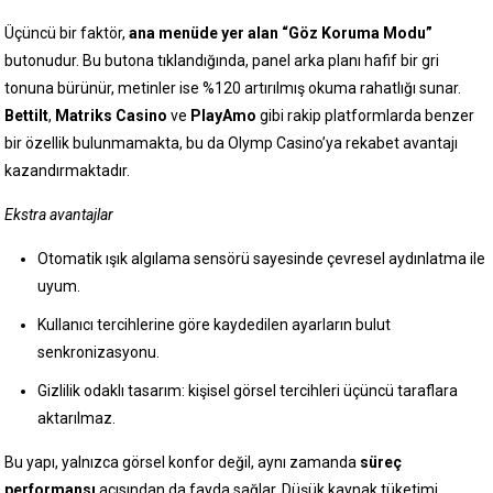
Üçüncü bir faktör,
ana menüde yer alan “Göz Koruma Modu”
butonudur. Bu butona tıklandığında, panel arka planı hafif bir gri
tonuna bürünür, metinler ise %120 artırılmış okuma rahatlığı sunar.
Bettilt
,
Matriks Casino
ve
PlayAmo
gibi rakip platformlarda benzer
bir özellik bulunmamakta, bu da Olymp Casino’ya rekabet avantajı
kazandırmaktadır.
Ekstra avantajlar
Otomatik ışık algılama sensörü sayesinde çevresel aydınlatma ile
uyum.
Kullanıcı tercihlerine göre kaydedilen ayarların bulut
senkronizasyonu.
Gizlilik odaklı tasarım: kişisel görsel tercihleri üçüncü taraflara
aktarılmaz.
Bu yapı, yalnızca görsel konfor değil, aynı zamanda
süreç
performansı
açısından da fayda sağlar. Düşük kaynak tüketimi