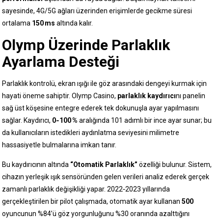
sayesinde, 4G/5G ağları üzerinden erişimlerde gecikme süresi
ortalama
150 ms
altında kalır.
Olymp Üzerinde Parlaklık
Ayarlama Desteği
Parlaklık kontrolü, ekran ışığı ile göz arasındaki dengeyi kurmak için
hayati öneme sahiptir. Olymp Casino,
parlaklık kaydırıcı
nı panelin
sağ üst köşesine entegre ederek tek dokunuşla ayar yapılmasını
sağlar. Kaydırıcı,
0‑100 %
aralığında 101 adımlı bir ince ayar sunar; bu
da kullanıcıların istedikleri aydınlatma seviyesini milimetre
hassasiyetle bulmalarına imkan tanır.
Bu kaydırıcının altında
“Otomatik Parlaklık”
özelliği bulunur. Sistem,
cihazın yerleşik ışık sensöründen gelen verileri analiz ederek gerçek
zamanlı parlaklık değişikliği yapar. 2022‑2023 yıllarında
gerçekleştirilen bir pilot çalışmada, otomatik ayar kullanan
500
oyuncunun %84’ü göz yorgunluğunu %30 oranında azalttığını