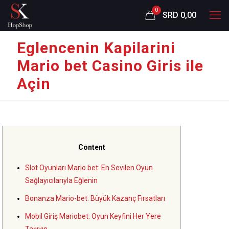
0
SRD 0,00
Eglencenin Kapilarini
Mario bet Casino Giris ile
Açin
Content
Slot Oyunları Mario bet: En Sevilen Oyun
Sağlayıcılarıyla Eğlenin
Bonanza Mario-bet: Büyük Kazanç Fırsatları
Mobil Giriş Mariobet: Oyun Keyfini Her Yere