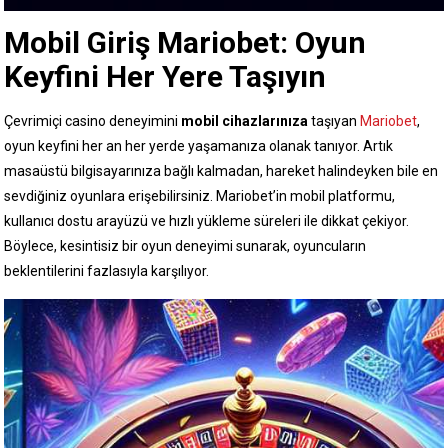
Mobil Giriş Mariobet: Oyun
Keyfini Her Yere Taşıyın
Çevrimiçi casino deneyimini
mobil cihazlarınıza
taşıyan
Mariobet
,
oyun keyfini her an her yerde yaşamanıza olanak tanıyor. Artık
masaüstü bilgisayarınıza bağlı kalmadan, hareket halindeyken bile en
sevdiğiniz oyunlara erişebilirsiniz. Mariobet’in mobil platformu,
kullanıcı dostu arayüzü ve hızlı yükleme süreleri ile dikkat çekiyor.
Böylece, kesintisiz bir oyun deneyimi sunarak, oyuncuların
beklentilerini fazlasıyla karşılıyor.