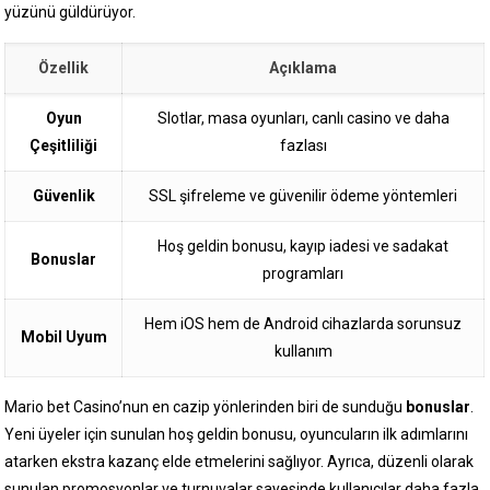
yüzünü güldürüyor.
Özellik
Açıklama
Oyun
Slotlar, masa oyunları, canlı casino ve daha
Çeşitliliği
fazlası
Güvenlik
SSL şifreleme ve güvenilir ödeme yöntemleri
Hoş geldin bonusu, kayıp iadesi ve sadakat
Bonuslar
programları
Hem iOS hem de Android cihazlarda sorunsuz
Mobil Uyum
kullanım
Mario bet Casino’nun en cazip yönlerinden biri de sunduğu
bonuslar
.
Yeni üyeler için sunulan hoş geldin bonusu, oyuncuların ilk adımlarını
atarken ekstra kazanç elde etmelerini sağlıyor. Ayrıca, düzenli olarak
sunulan promosyonlar ve turnuvalar sayesinde kullanıcılar daha fazla