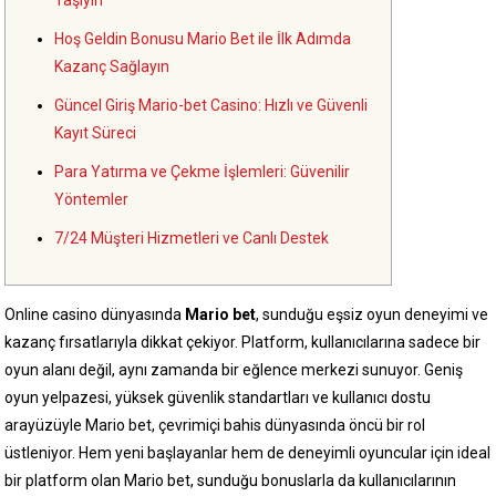
Taşıyın
Hoş Geldin Bonusu Mario Bet ile İlk Adımda
Kazanç Sağlayın
Güncel Giriş Mario-bet Casino: Hızlı ve Güvenli
Kayıt Süreci
Para Yatırma ve Çekme İşlemleri: Güvenilir
Yöntemler
7/24 Müşteri Hizmetleri ve Canlı Destek
Online casino dünyasında
Mario bet
, sunduğu eşsiz oyun deneyimi ve
kazanç fırsatlarıyla dikkat çekiyor. Platform, kullanıcılarına sadece bir
oyun alanı değil, aynı zamanda bir eğlence merkezi sunuyor. Geniş
oyun yelpazesi, yüksek güvenlik standartları ve kullanıcı dostu
arayüzüyle Mario bet, çevrimiçi bahis dünyasında öncü bir rol
üstleniyor. Hem yeni başlayanlar hem de deneyimli oyuncular için ideal
bir platform olan Mario bet, sunduğu bonuslarla da kullanıcılarının