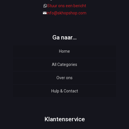
Stuur ons een bericht
info@skhopshop.com
Ga naar…
Home
All Categories
Over ons
Automotive
Hulp & Contact
Baby & Kids
Bottoms & Underwear
Woman Dresses
Klantenservice