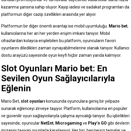
kazanma şansına sahip oluyor. Kayıp iadesi ve sadakat programları da
platformun diğer cazip özellikleri arasında yer alıyor.
Platformun bir diğer önemli avantajı ise mobil uyumluluğu.
Mario bet
,
kullanıcılarına her an her yerden erişim imkanı tanıyor. Mobil
cihazlardan kolayca erişilebilen bu platform, oyuncuların favori
oyunlarını diledikleri zaman oynayabilmelerine olanak tanıyor. Kullanıcı
dostu arayüzü sayesinde oyun keyfi hiçbir zaman yarıda kalmıyor.
Slot Oyunları Mario bet: En
Sevilen Oyun Sağlayıcılarıyla
Eğlenin
Mario Bet,
slot oyunları
konusunda oyunculara geniş bir yelpaze
sunarak eğlenceyi zirveye taşıyor. Platform, kullanıcılarına en popüler
ve güvenilir oyun sağlayıcılarıyla çalışma ayrıcalığı tanıyor. Bu işbirlikleri
sayesinde, oyuncular
NetEnt
,
Microgaming
ve
Play’n GO
gibi devlerin
imzasını taşıyan oyunlarla karşılaşıyor. Her biri, benzersiz temalar ve