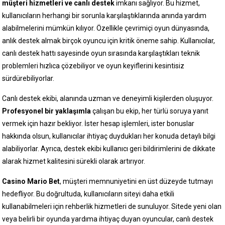
müşteri hizmetleri ve canlı destek
imkanı sağlıyor. Bu hizmet,
kullanıcıların herhangi bir sorunla karşılaştıklarında anında yardım
alabilmelerini mümkün kılıyor. Özellikle çevrimiçi oyun dünyasında,
anlık destek almak birçok oyuncu için kritik öneme sahip. Kullanıcılar,
canlı destek hattı sayesinde oyun sırasında karşılaştıkları teknik
problemleri hızlıca çözebiliyor ve oyun keyiflerini kesintisiz
sürdürebiliyorlar.
Canlı destek ekibi, alanında uzman ve deneyimli kişilerden oluşuyor.
Profesyonel bir yaklaşımla
çalışan bu ekip, her türlü soruya yanıt
vermek için hazır bekliyor. İster hesap işlemleri, ister bonuslar
hakkında olsun, kullanıcılar ihtiyaç duydukları her konuda detaylı bilgi
alabiliyorlar. Ayrıca, destek ekibi kullanıcı geri bildirimlerini de dikkate
alarak hizmet kalitesini sürekli olarak artırıyor.
Casino Mario Bet
, müşteri memnuniyetini en üst düzeyde tutmayı
hedefliyor. Bu doğrultuda, kullanıcıların siteyi daha etkili
kullanabilmeleri için rehberlik hizmetleri de sunuluyor. Sitede yeni olan
veya belirli bir oyunda yardıma ihtiyaç duyan oyuncular, canlı destek