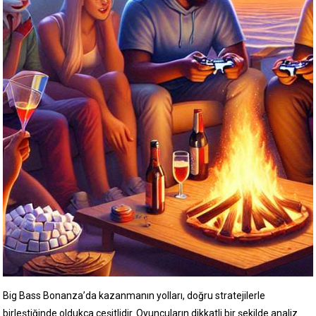
Big Bass Bonanza’da kazanmanın yolları, doğru stratejilerle
birleştiğinde oldukça çeşitlidir. Oyuncuların dikkatli bir şekilde analiz