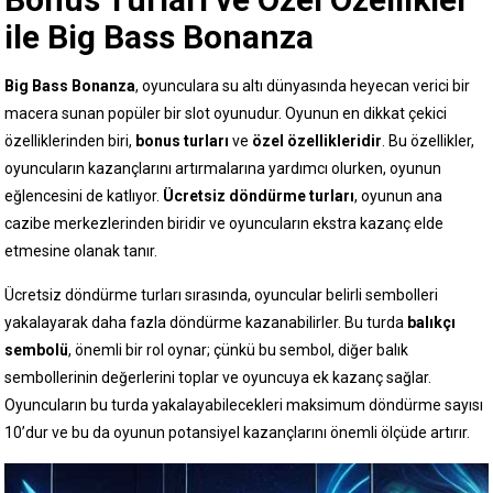
ile Big Bass Bonanza
Big Bass Bonanza
, oyunculara su altı dünyasında heyecan verici bir
macera sunan popüler bir slot oyunudur. Oyunun en dikkat çekici
özelliklerinden biri,
bonus turları
ve
özel özellikleridir
. Bu özellikler,
oyuncuların kazançlarını artırmalarına yardımcı olurken, oyunun
eğlencesini de katlıyor.
Ücretsiz döndürme turları
, oyunun ana
cazibe merkezlerinden biridir ve oyuncuların ekstra kazanç elde
etmesine olanak tanır.
Ücretsiz döndürme turları sırasında, oyuncular belirli sembolleri
yakalayarak daha fazla döndürme kazanabilirler. Bu turda
balıkçı
sembolü
, önemli bir rol oynar; çünkü bu sembol, diğer balık
sembollerinin değerlerini toplar ve oyuncuya ek kazanç sağlar.
Oyuncuların bu turda yakalayabilecekleri maksimum döndürme sayısı
10’dur ve bu da oyunun potansiyel kazançlarını önemli ölçüde artırır.