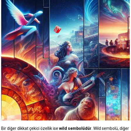
Bir diğer dikkat çekici özellik ise
wild sembolüdür
. Wild sembolü, diğer