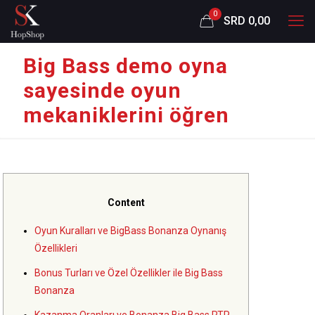
0
SRD 0,00
Big Bass demo oyna
sayesinde oyun
mekaniklerini öğren
Content
Oyun Kuralları ve BigBass Bonanza Oynanış
Özellikleri
Bonus Turları ve Özel Özellikler ile Big Bass
Bonanza