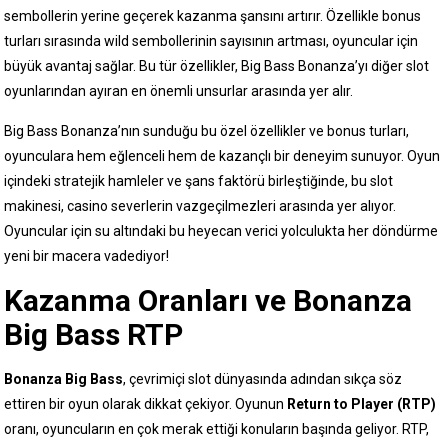
sembollerin yerine geçerek kazanma şansını artırır. Özellikle bonus
turları sırasında wild sembollerinin sayısının artması, oyuncular için
büyük avantaj sağlar. Bu tür özellikler, Big Bass Bonanza’yı diğer slot
oyunlarından ayıran en önemli unsurlar arasında yer alır.
Big Bass Bonanza’nın sunduğu bu özel özellikler ve bonus turları,
oyunculara hem eğlenceli hem de kazançlı bir deneyim sunuyor. Oyun
içindeki stratejik hamleler ve şans faktörü birleştiğinde, bu slot
makinesi, casino severlerin vazgeçilmezleri arasında yer alıyor.
Oyuncular için su altındaki bu heyecan verici yolculukta her döndürme
yeni bir macera vadediyor!
Kazanma Oranları ve Bonanza
Big Bass RTP
Bonanza Big Bass
, çevrimiçi slot dünyasında adından sıkça söz
ettiren bir oyun olarak dikkat çekiyor. Oyunun
Return to Player (RTP)
oranı, oyuncuların en çok merak ettiği konuların başında geliyor. RTP,