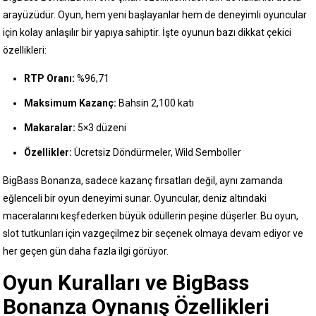
arayüzüdür. Oyun, hem yeni başlayanlar hem de deneyimli oyuncular
için kolay anlaşılır bir yapıya sahiptir. İşte oyunun bazı dikkat çekici
özellikleri:
RTP Oranı:
%96,71
Maksimum Kazanç:
Bahsin 2,100 katı
Makaralar:
5×3 düzeni
Özellikler:
Ücretsiz Döndürmeler, Wild Semboller
BigBass Bonanza, sadece kazanç fırsatları değil, aynı zamanda
eğlenceli bir oyun deneyimi sunar. Oyuncular, deniz altındaki
maceralarını keşfederken büyük ödüllerin peşine düşerler. Bu oyun,
slot tutkunları için vazgeçilmez bir seçenek olmaya devam ediyor ve
her geçen gün daha fazla ilgi görüyor.
Oyun Kuralları ve BigBass
Bonanza Oynanış Özellikleri