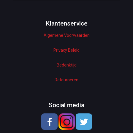
Bottoms & Underwear
Woman Dresses
Klantenservice
Algemene Voorwaarden
Electronics
Home Decor
Privacy Beleid
Hardware
Bedenktijd
Kitchen
Retourneren
Pet Accessories
Beauty & Health
Social media
School & OfficeSupplies
Men Shoes