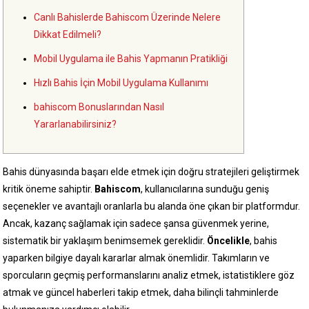
Canlı Bahislerde Bahiscom Üzerinde Nelere
Dikkat Edilmeli?
Mobil Uygulama ile Bahis Yapmanın Pratikliği
Hızlı Bahis İçin Mobil Uygulama Kullanımı
bahiscom Bonuslarından Nasıl
Yararlanabilirsiniz?
Bahis dünyasında başarı elde etmek için doğru stratejileri geliştirmek
kritik öneme sahiptir.
Bahiscom
, kullanıcılarına sunduğu geniş
seçenekler ve avantajlı oranlarla bu alanda öne çıkan bir platformdur.
Ancak, kazanç sağlamak için sadece şansa güvenmek yerine,
sistematik bir yaklaşım benimsemek gereklidir.
Öncelikle
, bahis
yaparken bilgiye dayalı kararlar almak önemlidir. Takımların ve
sporcuların geçmiş performanslarını analiz etmek, istatistiklere göz
atmak ve güncel haberleri takip etmek, daha bilinçli tahminlerde