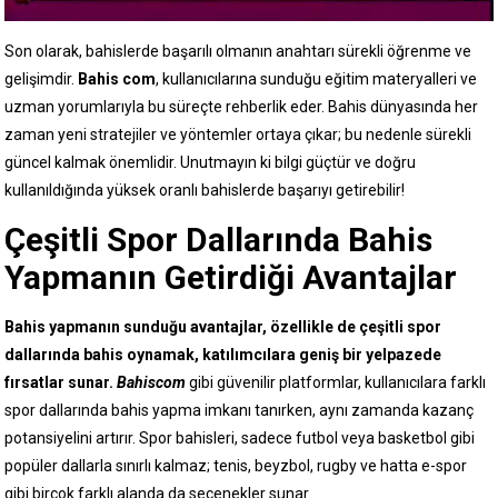
Son olarak, bahislerde başarılı olmanın anahtarı sürekli öğrenme ve
gelişimdir.
Bahis com
, kullanıcılarına sunduğu eğitim materyalleri ve
uzman yorumlarıyla bu süreçte rehberlik eder. Bahis dünyasında her
zaman yeni stratejiler ve yöntemler ortaya çıkar; bu nedenle sürekli
güncel kalmak önemlidir. Unutmayın ki bilgi güçtür ve doğru
kullanıldığında yüksek oranlı bahislerde başarıyı getirebilir!
Çeşitli Spor Dallarında Bahis
Yapmanın Getirdiği Avantajlar
Bahis yapmanın sunduğu avantajlar, özellikle de çeşitli spor
dallarında bahis oynamak, katılımcılara geniş bir yelpazede
fırsatlar sunar.
Bahiscom
gibi güvenilir platformlar, kullanıcılara farklı
spor dallarında bahis yapma imkanı tanırken, aynı zamanda kazanç
potansiyelini artırır. Spor bahisleri, sadece futbol veya basketbol gibi
popüler dallarla sınırlı kalmaz; tenis, beyzbol, rugby ve hatta e-spor
gibi birçok farklı alanda da seçenekler sunar.