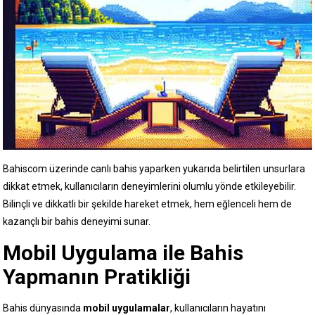
Bahiscom üzerinde canlı bahis yaparken yukarıda belirtilen unsurlara
dikkat etmek, kullanıcıların deneyimlerini olumlu yönde etkileyebilir.
Bilinçli ve dikkatli bir şekilde hareket etmek, hem eğlenceli hem de
kazançlı bir bahis deneyimi sunar.
Mobil Uygulama ile Bahis
Yapmanın Pratikliği
Bahis dünyasında
mobil uygulamalar
, kullanıcıların hayatını