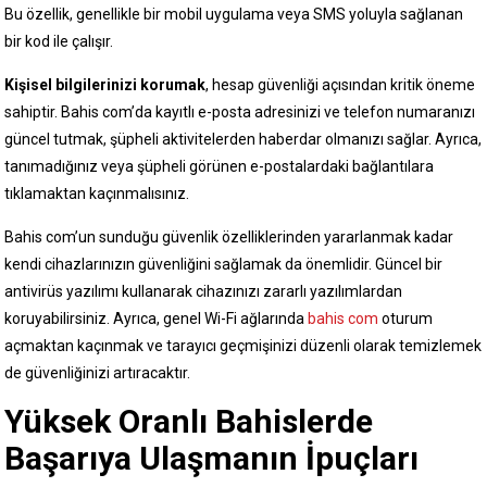
Bu özellik, genellikle bir mobil uygulama veya SMS yoluyla sağlanan
bir kod ile çalışır.
Kişisel bilgilerinizi korumak
, hesap güvenliği açısından kritik öneme
sahiptir. Bahis com’da kayıtlı e-posta adresinizi ve telefon numaranızı
güncel tutmak, şüpheli aktivitelerden haberdar olmanızı sağlar. Ayrıca,
tanımadığınız veya şüpheli görünen e-postalardaki bağlantılara
tıklamaktan kaçınmalısınız.
Bahis com’un sunduğu güvenlik özelliklerinden yararlanmak kadar
kendi cihazlarınızın güvenliğini sağlamak da önemlidir. Güncel bir
antivirüs yazılımı kullanarak cihazınızı zararlı yazılımlardan
koruyabilirsiniz. Ayrıca, genel Wi-Fi ağlarında
bahis com
oturum
açmaktan kaçınmak ve tarayıcı geçmişinizi düzenli olarak temizlemek
de güvenliğinizi artıracaktır.
Yüksek Oranlı Bahislerde
Başarıya Ulaşmanın İpuçları