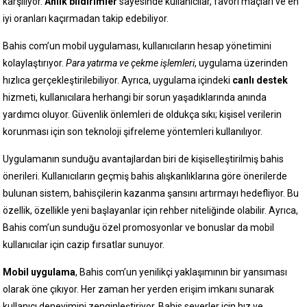
karşılıyor.
Anlık bildirimler
sayesinde kullanıcılar, favori maçları ve en
iyi oranları kaçırmadan takip edebiliyor.
Bahis com’un mobil uygulaması, kullanıcıların hesap yönetimini
kolaylaştırıyor.
Para yatırma ve çekme işlemleri
, uygulama üzerinden
hızlıca gerçekleştirilebiliyor. Ayrıca, uygulama içindeki
canlı destek
hizmeti, kullanıcılara herhangi bir sorun yaşadıklarında anında
yardımcı oluyor. Güvenlik önlemleri de oldukça sıkı; kişisel verilerin
korunması için son teknoloji şifreleme yöntemleri kullanılıyor.
Uygulamanın sunduğu avantajlardan biri de kişiselleştirilmiş bahis
önerileri. Kullanıcıların geçmiş bahis alışkanlıklarına göre önerilerde
bulunan sistem, bahisçilerin kazanma şansını artırmayı hedefliyor. Bu
özellik, özellikle yeni başlayanlar için rehber niteliğinde olabilir. Ayrıca,
Bahis com’un sunduğu özel promosyonlar ve bonuslar da mobil
kullanıcılar için cazip fırsatlar sunuyor.
Mobil uygulama
, Bahis com’un yenilikçi yaklaşımının bir yansıması
olarak öne çıkıyor. Her zaman her yerden erişim imkanı sunarak
kullanıcı deneyimini zenginleştiriyor. Bahis severler için hız ve