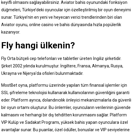
keyifli olmasını sağlayabilirsiniz. Aviator bahis oyunundaki fonksiyon
düğmeleri, Türkiye’deki oyuncular için özelleştirilmiş bir oyun deneyimi
sunar. Türkiye’nin en yeni ve heyecan verici trendlerinden biri olan
Aviator oyunu, online casino ve bahis dünyasında hızla popülerlik
kazanıyor.
Fly hangi ülkenin?
Fly Orta bütçeli cep telefonları ve tabletler üreten İngiliz şirketidir.
Şirket 2002 yılında kurulmuştur. İngiltere, Fransa, Almanya, Rusya,
Ukrayna ve Nijerya'da ofisleri bulunmaktadır.
MostBet oyna, platformu üzerinde yapılan tüm finansal işlemler için
SSL şifreleme teknolojisi kullanarak kullanıcılarının güvenliğini garanti
eder. Platform ayrıca, dolandırıcılık önleyici mekanizmalarla da güvenli
bir oyun ortamı oluşturur. Bu önlemler, oyuncuların verilerinin güvende
kalmasını ve herhangi bir dış tehditten korunmasını sağlar. Platform
VIP Kulüp ve Sadakat Programı, yüksek bahis yapan oyunculara özel
avantajlar sunar. Bu puanlar, özel ödüller, bonuslar ve VIP seviyelerine