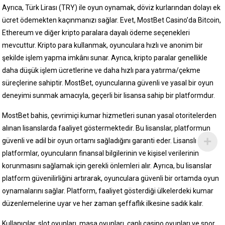
Ayrıca, Türk Lirası (TRY) ile oyun oynamak, döviz kurlarından dolayı ek
ücret ödemekten kaçınmanızı sağlar. Evet, MostBet Casino’da Bitcoin,
Ethereum ve diğer kripto paralara dayalı ödeme seçenekleri
mevcuttur. Kripto para kullanmak, oyunculara hızlı ve anonim bir
şekilde işlem yapma imkânı sunar. Ayrıca, kripto paralar genellikle
daha düşük işlem ücretlerine ve daha hızlı para yatırma/çekme
süreçlerine sahiptir. MostBet, oyuncularına güvenli ve yasal bir oyun
deneyimi sunmak amacıyla, geçerli bir lisansa sahip bir platformdur.
MostBet bahis, çevrimiçi kumar hizmetleri sunan yasal otoritelerden
alınan lisanslarda faaliyet göstermektedir. Bu lisanslar, platformun
güvenli ve adil bir oyun ortamı sağladığını garanti eder. Lisanslı
platformlar, oyuncuların finansal bilgilerinin ve kişisel verilerinin
korunmasını sağlamak için gerekli önlemleri alır. Ayrıca, bu lisanslar
platform güvenilirliğini artırarak, oyunculara güvenli bir ortamda oyun
oynamalarını sağlar. Platform, faaliyet gösterdiği ülkelerdeki kumar
düzenlemelerine uyar ve her zaman şeffaflık ilkesine sadık kalır.
Kullanıcılar, slot oyunları, masa oyunları, canlı casino oyunları ve spor