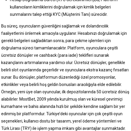
kullanıcıların kimliklerini doğrulamak için kimlik belgeleri
sunmalarını talep ettiği KYC (Müşterini Tanı) sürecidir.
Bu süreç, oyuncuların güvenliğini sağlamak ve dolandırıcılık
faaliyetlerini önlemek amacıyla uygulanır. Hesabınızı doğrulamak için
gerekli belgeleri sağladıktan sonra, para çekme işlemleri için
doğrulama süreci tamamlanacaktır. Platform, oyunculara çeşitli
ücretsiz dönüşler ve cashback (para iade) teklifleri sunarak
kazançlarını artırmalarına yardımcı olur. Ücretsiz dönüşler, genellikle
belirli slot oyunlarında geçerlidir ve oyunculara ekstra kazanç fırsatları
sunar. Bu dönüşler, platformun düzenlediği özel promosyonlar,
etkinlikler veya belirli hoş geldin bonusları aracılığıyla elde edilebilir.
Örneğin, yeni üye olan oyuncular, ilk depozitolarında 50 ücretsiz dönüş
alabilirler. MostBet, 2009 yılında kurulmuş olan ve küresel çevrimiçi
kumarhane ve bahis alanında hızlı bir şekilde kendine sağlam bir yer
edinmiş bir platformdur. Türkiye’deki oyuncular için çok çeşitli oyun
seçenekleri, kullanıcı dostu bir tasarım, yerel ödeme yöntemleri ve
Türk Lirası (TRY) ile işlem yapma imkanı gibi avantajlar sunmaktadır.