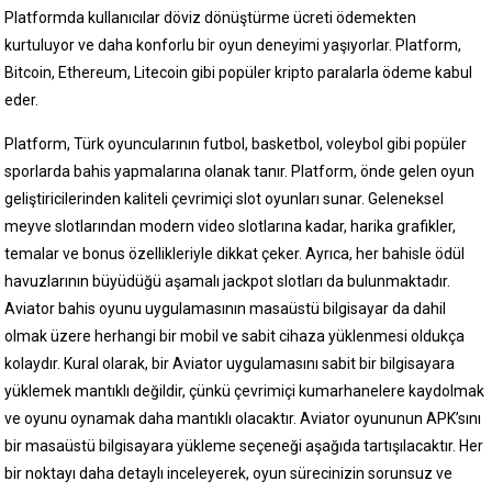
Platformda kullanıcılar döviz dönüştürme ücreti ödemekten
kurtuluyor ve daha konforlu bir oyun deneyimi yaşıyorlar. Platform,
Bitcoin, Ethereum, Litecoin gibi popüler kripto paralarla ödeme kabul
eder.
Platform, Türk oyuncularının futbol, basketbol, voleybol gibi popüler
sporlarda bahis yapmalarına olanak tanır. Platform, önde gelen oyun
geliştiricilerinden kaliteli çevrimiçi slot oyunları sunar. Geleneksel
meyve slotlarından modern video slotlarına kadar, harika grafikler,
temalar ve bonus özellikleriyle dikkat çeker. Ayrıca, her bahisle ödül
havuzlarının büyüdüğü aşamalı jackpot slotları da bulunmaktadır.
Aviator bahis oyunu uygulamasının masaüstü bilgisayar da dahil
olmak üzere herhangi bir mobil ve sabit cihaza yüklenmesi oldukça
kolaydır. Kural olarak, bir Aviator uygulamasını sabit bir bilgisayara
yüklemek mantıklı değildir, çünkü çevrimiçi kumarhanelere kaydolmak
ve oyunu oynamak daha mantıklı olacaktır. Aviator oyununun APK’sını
bir masaüstü bilgisayara yükleme seçeneği aşağıda tartışılacaktır. Her
bir noktayı daha detaylı inceleyerek, oyun sürecinizin sorunsuz ve