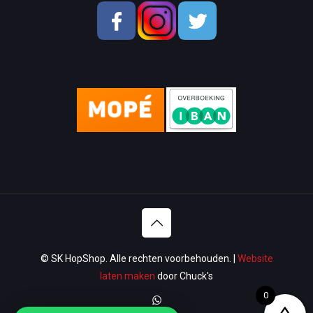
School & OfficeSupplies
Men Shoes
Lady Shoes
Appliances
Wallets & Bags
Watches & Glasses
Washroom
Lawn & Garden
© SK HopShop. Alle rechten voorbehouden. |
Website
Luggage & Travel
laten maken
door Chuck's
0
Women Handbags / Wallet