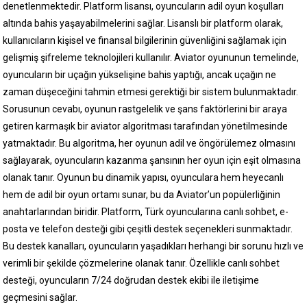
denetlenmektedir. Platform lisansı, oyuncuların adil oyun koşulları
altında bahis yaşayabilmelerini sağlar. Lisanslı bir platform olarak,
kullanıcıların kişisel ve finansal bilgilerinin güvenliğini sağlamak için
gelişmiş şifreleme teknolojileri kullanılır. Aviator oyununun temelinde,
oyuncuların bir uçağın yükselişine bahis yaptığı, ancak uçağın ne
zaman düşeceğini tahmin etmesi gerektiği bir sistem bulunmaktadır.
Sorusunun cevabı, oyunun rastgelelik ve şans faktörlerini bir araya
getiren karmaşık bir aviator algoritması tarafından yönetilmesinde
yatmaktadır. Bu algoritma, her oyunun adil ve öngörülemez olmasını
sağlayarak, oyuncuların kazanma şansının her oyun için eşit olmasına
olanak tanır. Oyunun bu dinamik yapısı, oyunculara hem heyecanlı
hem de adil bir oyun ortamı sunar, bu da Aviator’un popülerliğinin
anahtarlarından biridir. Platform, Türk oyuncularına canlı sohbet, e-
posta ve telefon desteği gibi çeşitli destek seçenekleri sunmaktadır.
Bu destek kanalları, oyuncuların yaşadıkları herhangi bir sorunu hızlı ve
verimli bir şekilde çözmelerine olanak tanır. Özellikle canlı sohbet
desteği, oyuncuların 7/24 doğrudan destek ekibi ile iletişime
geçmesini sağlar.