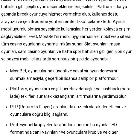
bahisleri gibi çeşitli oyun seçeneklerine erişebilirler. Platform, dünya
çapında birçok oyuncuya hizmet vermekte olup, kullanıcı dostu
arayüzü ve çeşitli ödeme yöntemleri ile dikkat çekmektedir. Ayrıca,
mobil uyumlu olması sayesinde kullanıcılar, her yerden kolayca erişim
sağlayabilirler. Evet, MostBet’in mobil uygulaması ve mobil web sitesi,
tüm casino oyunlarını oynama imkânı sunar. Slot oyunları, masa
oyunları, canlı casino oyunları ve hatta spor bahisleri gibi geniş bir oyun
yelpazesi mobil cihazlarda sorunsuz bir şekilde oynanabilir.
MostBet, oyuncularına güvenli ve yasal bir oyun deneyimi
sunmak amacıyla, geçerli bir lisansa sahip bir platformdur.
Platform, oyunculara çeşitli ücretsiz dönüşler ve cashback (para
iade) teklifleri sunarak kazançlarını artırmalarına yardımcı olur.
RTP (Return to Player) oranları da düzenli olarak denetlenir ve
oyunculara doğru bilgi sağlanır.
Profesyonel krupiyeler tarafından sunulan bu oyunlar, HD
formatında canlı yayınlanır ve oyunculara krupiye ve diğer