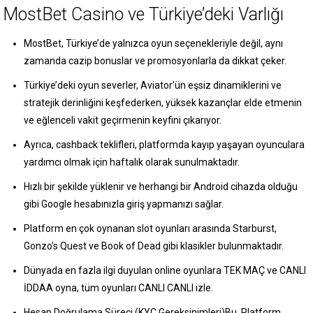
MostBet Casino ve Türkiye’deki Varlığı
MostBet, Türkiye’de yalnızca oyun seçenekleriyle değil, aynı
zamanda cazip bonuslar ve promosyonlarla da dikkat çeker.
Türkiye’deki oyun severler, Aviator’ün eşsiz dinamiklerini ve
stratejik derinliğini keşfederken, yüksek kazançlar elde etmenin
ve eğlenceli vakit geçirmenin keyfini çıkarıyor.
Ayrıca, cashback teklifleri, platformda kayıp yaşayan oyunculara
yardımcı olmak için haftalık olarak sunulmaktadır.
Hızlı bir şekilde yüklenir ve herhangi bir Android cihazda olduğu
gibi Google hesabınızla giriş yapmanızı sağlar.
Platform en çok oynanan slot oyunları arasında Starburst,
Gonzo’s Quest ve Book of Dead gibi klasikler bulunmaktadır.
Dünyada en fazla ilgi duyulan online oyunlara TEK MAÇ ve CANLI
İDDAA oyna, tüm oyunları CANLI CANLI izle.
Hesap Doğrulama Süreci (KYC Gereksinimleri)Bu, Platform