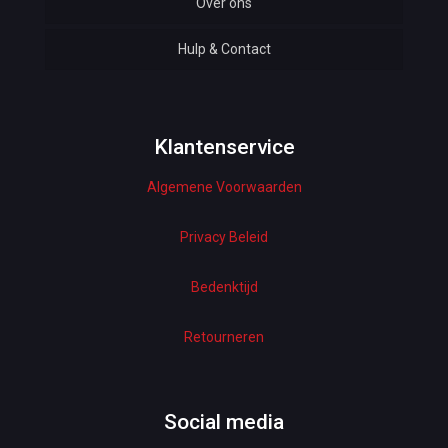
Over ons
Automotive
Hulp & Contact
Baby & Kids
Bottoms & Underwear
Woman Dresses
Klantenservice
Algemene Voorwaarden
Electronics
Home Decor
Privacy Beleid
Hardware
Bedenktijd
Kitchen
Retourneren
Pet Accessories
Beauty & Health
Social media