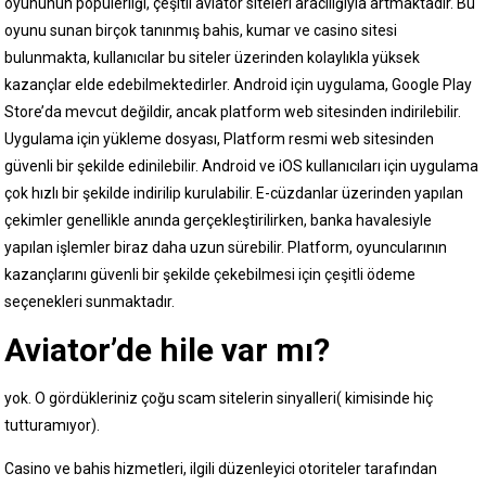
oyununun popülerliği, çeşitli aviator siteleri aracılığıyla artmaktadır. Bu
oyunu sunan birçok tanınmış bahis, kumar ve casino sitesi
bulunmakta, kullanıcılar bu siteler üzerinden kolaylıkla yüksek
kazançlar elde edebilmektedirler. Android için uygulama, Google Play
Store’da mevcut değildir, ancak platform web sitesinden indirilebilir.
Uygulama için yükleme dosyası, Platform resmi web sitesinden
güvenli bir şekilde edinilebilir. Android ve iOS kullanıcıları için uygulama
çok hızlı bir şekilde indirilip kurulabilir. E-cüzdanlar üzerinden yapılan
çekimler genellikle anında gerçekleştirilirken, banka havalesiyle
yapılan işlemler biraz daha uzun sürebilir. Platform, oyuncularının
kazançlarını güvenli bir şekilde çekebilmesi için çeşitli ödeme
seçenekleri sunmaktadır.
Aviator’de hile var mı?
yok. O gördükleriniz çoğu scam sitelerin sinyalleri( kimisinde hiç
tutturamıyor).
Casino ve bahis hizmetleri, ilgili düzenleyici otoriteler tarafından