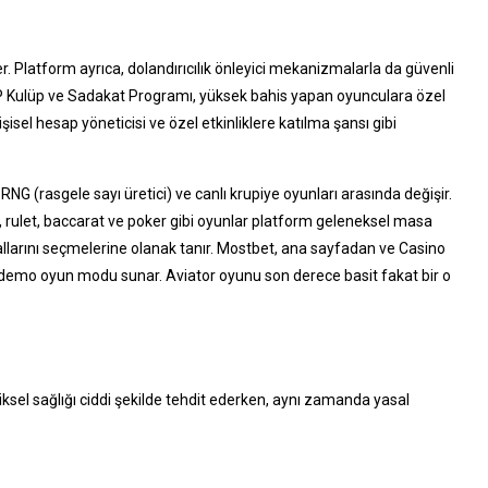
r. Platform ayrıca, dolandırıcılık önleyici mekanizmalarla da güvenli
 VIP Kulüp ve Sadakat Programı, yüksek bahis yapan oyunculara özel
işisel hesap yöneticisi ve özel etkinliklere katılma şansı gibi
NG (rasgele sayı üretici) ve canlı krupiye oyunları arasında değişir.
k, rulet, baccarat ve poker gibi oyunlar platform geleneksel masa
allarını seçmelerine olanak tanır. Mostbet, ana sayfadan ve Casino
demo oyun modu sunar. Aviator oyunu son derece basit fakat bir o
iksel sağlığı ciddi şekilde tehdit ederken, aynı zamanda yasal