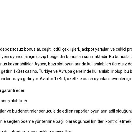
, depozitosuz bonuslar, çeşitli ödül çekilişleri, jackpot yarışları ve çek
y, yeni oyuncular için cazip hoşgeldin bonusları sunmaktadır. Bu bonuslar,
 bonus kazanabilirler. Ayrıca, bazı slot oyunlarında kullanılabilen ücretsi
rir. 1xBet casino, Türkiye ve Avrupa genelinde kullanılabilir olup, bu b
erini bir araya getiriyor. Aviator 1xBet, özellikle crash oyunları sevenler
ı garanti eder.
önüş alabilirler.
 ve bu denetimler sonucu elde edilen raporlar, oyunların adil olduğunun
le seçilen ödeme yöntemine bağlı olarak güncel limitleri kontrol etmek 
ara dayalı ödeme seçenekleri mevcuttur.