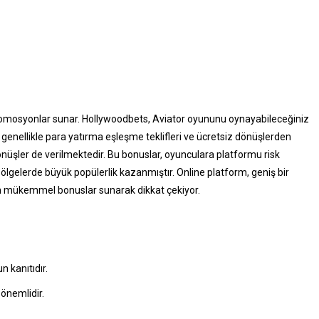
ici promosyonlar sunar. Hollywoodbets, Aviator oyununu oynayabileceğiniz
 genellikle para yatırma eşleşme teklifleri ve ücretsiz dönüşlerden
z dönüşler de verilmektedir. Bu bonuslar, oyunculara platformu risk
ölgelerde büyük popülerlik kazanmıştır. Online platform, geniş bir
 için mükemmel bonuslar sunarak dikkat çekiyor.
 kanıtıdır.
önemlidir.