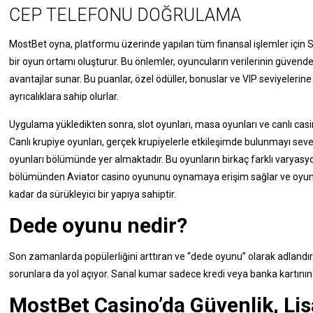
CEP TELEFONU DOĞRULAMA
MostBet oyna, platformu üzerinde yapılan tüm finansal işlemler için SSL
bir oyun ortamı oluşturur. Bu önlemler, oyuncuların verilerinin güven
avantajlar sunar. Bu puanlar, özel ödüller, bonuslar ve VIP seviyelerine u
ayrıcalıklara sahip olurlar.
Uygulama yükledikten sonra, slot oyunları, masa oyunları ve canlı casin
Canlı krupiye oyunları, gerçek krupiyelerle etkileşimde bulunmayı seve
oyunları bölümünde yer almaktadır. Bu oyunların birkaç farklı varyasy
bölümünden Aviator casino oyununu oynamaya erişim sağlar ve oyuncu
kadar da sürükleyici bir yapıya sahiptir.
Dede oyunu nedir?
Son zamanlarda popülerliğini arttıran ve “dede oyunu” olarak adlandırıl
sorunlara da yol açıyor. Sanal kumar sadece kredi veya banka kartının b
MostBet Casino’da Güvenlik, Li