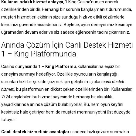
Kullanıcı odaklı hizmet anlayışı
, 1 King Casino’nun en önemli
özelliklerinden biridir. Herhangi bir sorunla karşılaşmanız durumunda,
müşteri hizmetleri ekibinin size sunduğu hızlı ve etkili çözümlerle
kendinizi güvende hissedersiniz. Böylece, oyun deneyiminiz kesintiye
uğramadan devam eder ve siz sadece eğlencenin tadını çıkarırsınız.
Anında Çözüm İçin Canlı Destek Hizmeti
1 – King Platformunda
Casino dünyasında
1 – King Platformu
, kullanıcılarına eşsiz bir
deneyim sunmayı hedefliyor. Özellikle oyuncuların karşılaştığı
sorunları hızlı bir şekilde çözmek için geliştirilmiş olan
canlı destek
hizmeti
, bu platformun en dikkat çeken özelliklerinden biri. Kullanıcılar,
7/24 erişilebilen bu hizmet sayesinde herhangi bir aksaklık
yaşadıklarında anında çözüm bulabiliyorlar. Bu, hem oyun keyfini
kesintisiz hale getiriyor hem de müşteri memnuniyetini üst düzeyde
tutuyor.
Canlı destek hizmetinin avantajları
, sadece hızlı çözüm sunmakla