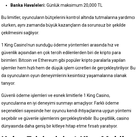
Banka Havaleleri:
Günlük maksimum 20,000 TL
Bu limitler, oyuncuların bütçelerini kontrol altında tutmalarına yardımcı
olurken, aynı zamanda büyük kazançların da sorunsuz bir şekilde
çekilmesini sağlıyor.
1 King Casino’nun sunduğu ödeme yöntemleri arasında hız ve
güvenlik açısından en çok tercih edilenlerden biri de kripto para
birimleri. Bitcoin ve Ethereum gibi popüler kripto paralarla yapılan
işlemler hem hızlı hem de düşük işlem ücretleri ile gerçekleştiriliyor. Bu
da oyuncuların oyun deneyimlerini kesintisiz yaşamalarına olanak
tanıyor.
Güvenli ödeme işlemleri ve esnek limitlerle 1 King Casino,
oyuncularına en iyi deneyimi sunmayı amaçlıyor. Farklı ödeme
seçenekleri sayesinde her oyuncu kendi ihtiyaçlarına uygun yöntemi
seçebilir ve güvenle işlemlerini gerçekleştirebilir. Bu çeşitlilik, casino
dünyasında daha geniş bir kitleye hitap etme fırsatı yaratıyor.