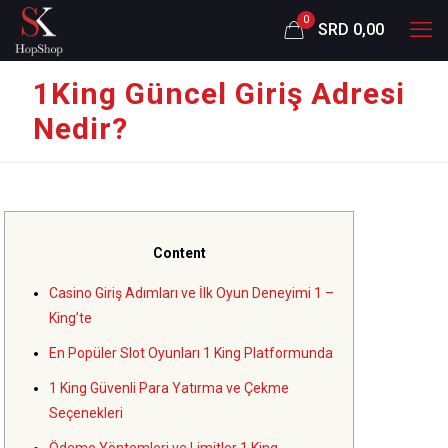
0
SRD 0,00
1King Güncel Giriş Adresi
Nedir?
Content
Casino Giriş Adımları ve İlk Oyun Deneyimi 1 –
King’te
En Popüler Slot Oyunları 1 King Platformunda
1 King Güvenli Para Yatırma ve Çekme
Seçenekleri