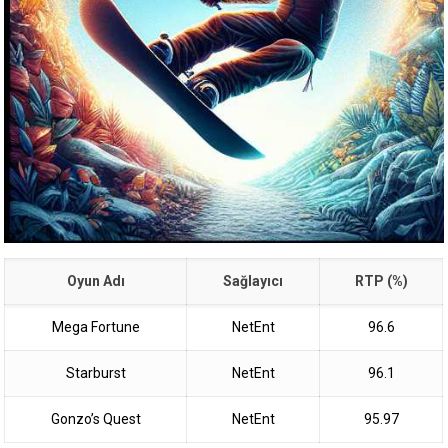
Oyun Adı
Sağlayıcı
RTP (%)
Mega Fortune
NetEnt
96.6
Starburst
NetEnt
96.1
Gonzo’s Quest
NetEnt
95.97