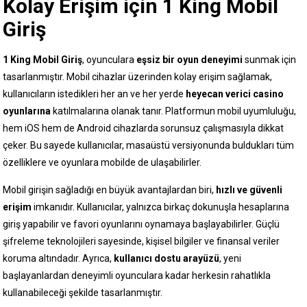
Kolay Erişim için 1 King Mobil
Giriş
1 King Mobil Giriş
, oyunculara
eşsiz bir oyun deneyimi
sunmak için
tasarlanmıştır. Mobil cihazlar üzerinden kolay erişim sağlamak,
kullanıcıların istedikleri her an ve her yerde
heyecan verici casino
oyunlarına
katılmalarına olanak tanır. Platformun mobil uyumluluğu,
hem iOS hem de Android cihazlarda sorunsuz çalışmasıyla dikkat
çeker. Bu sayede kullanıcılar, masaüstü versiyonunda buldukları tüm
özelliklere ve oyunlara mobilde de ulaşabilirler.
Mobil girişin sağladığı en büyük avantajlardan biri,
hızlı ve güvenli
erişim
imkanıdır. Kullanıcılar, yalnızca birkaç dokunuşla hesaplarına
giriş yapabilir ve favori oyunlarını oynamaya başlayabilirler. Güçlü
şifreleme teknolojileri sayesinde, kişisel bilgiler ve finansal veriler
koruma altındadır. Ayrıca,
kullanıcı dostu arayüzü
, yeni
başlayanlardan deneyimli oyunculara kadar herkesin rahatlıkla
kullanabileceği şekilde tasarlanmıştır.