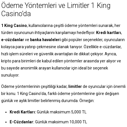
Ödeme Yöntemleri ve Limitler 1 King
Casino’da
1 King Casino
, kullanıcılarına çeşitli ödeme yöntemleri sunarak, her
türden oyuncunun ihtiyaçlarını karşılamayı hedefliyor.
Kredi kartları
,
e-cüzdanlar
ve
banka havaleleri
gibi popüler seçenekler, oyuncuların
kolayca para yatırıp çekmesine olanak tanıyor. Özellikle e-cüzdanlar,
hızlı işlem süreleri ve güvenlik avantajları ile dikkat çekiyor. Ayrıca,
kripto para birimleri de kabul edilen yöntemler arasında yer alıyor ve
bu sayede anonimlik arayan kullanıcılar için ideal bir seçenek
sunuluyor.
Ödeme yöntemlerinin çeşitliliği kadar,
limitler
de oyuncular için önemli
bir konu. 1 King Casino’da, farklı ödeme yöntemlerine göre değişen
günlük ve aylık limitler belirlenmiş durumda. Örneğin:
Kredi Kartları:
Günlük maksimum 5,000 TL
E-Cüzdanlar:
Günlük maksimum 10,000 TL